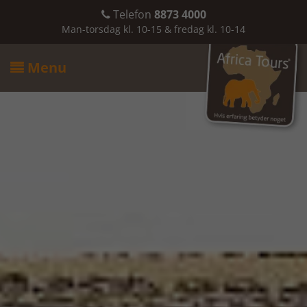
Telefon
8873 4000

Man-torsdag kl. 10-15 & fredag kl. 10-14
Menu
