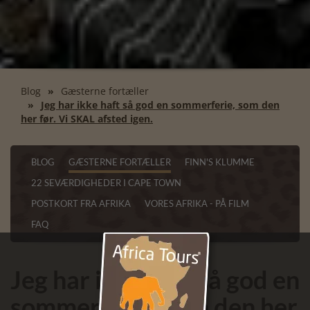
Blog
Gæsterne fortæller
Jeg har ikke haft så god en sommerferie, som den
her før. Vi SKAL afsted igen.
BLOG
GÆSTERNE FORTÆLLER
FINN'S KLUMME
22 SEVÆRDIGHEDER I CAPE TOWN
POSTKORT FRA AFRIKA
VORES AFRIKA - PÅ FILM
FAQ
Jeg har ikke haft så god en
sommerferie, som den her