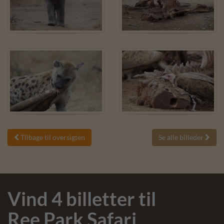
Tilbage til oversigten
Se alle billeder


Vind 4 billetter til
Ree Park Safari