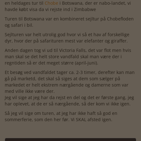
en heldages tur til
Chobe
i Botswana, der er nabo-landet, vi
havde købt visa da vi rejste ind i Zimbabwe
Turen til Botswana var en kombineret sejltur på Chobefloden
og safari i bil.
Sejlturen var helt utrolig god hvor vi så et hav af forskellige
dyr, hvor der på safarituren mest var elefanter og giraffer.
Anden dagen tog vi ud til Victoria Falls, det var flot men hvis
man skal se det helt store vandfald skal man være der i
regntiden så er det meget større (april-juni).
Et besøg ved vandfaldet tager ca. 2-3 timer, derefter kan man
gå på marketd, det skal så siges at dem som sælger på
markedet er helt ekstrem nærgående og damerne som var
med ville ikke være der.
Jeg vil sige at jeg har da rejst en del og det er første gang, jeg
har oplevet, at de er så nærgående, så der kom vi ikke igen.
Så jeg vil sige om turen, at jeg har ikke haft så god en
sommerferie, som den her før. Vi SKAL afsted igen.