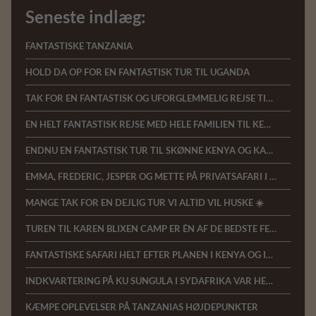
Seneste indlæg:
FANTASTISKE TANZANIA
HOLD DA OP FOR EN FANTASTISK TUR TIL UGANDA
TAK FOR EN FANTASTISK OG UFORGLEMMELIG REJSE TIL KENYA
EN HELT FANTASTISK REJSE MED HELE FAMILIEN TIL KENYA
ENDNU EN FANTASTISK TUR TIL SKØNNE KENYA OG KAREN BLIXEN CAMP
EMMA, FREDERIC, JESPER OG METTE PÅ PRIVATSAFARI I KENYA
MANGE TAK FOR EN DEJLIG TUR VI ALTID VIL HUSKE ☀️
TUREN TIL KAREN BLIXEN CAMP ER ÉN AF DE BEDSTE FERIER VI NOGENSINDE HAR HAFT
FANTASTISKE SAFARI HELT EFTER PLANEN I KENYA OG INGEN UTRYGHED TRODS CORONA
INDKVARTERING PÅ KU SUNGULA I SYDAFRIKA VAR HELT FANTASTISK MED MASSER AF DYR
KÆMPE OPLEVELSER PÅ TANZANIAS HØJDEPUNKTER