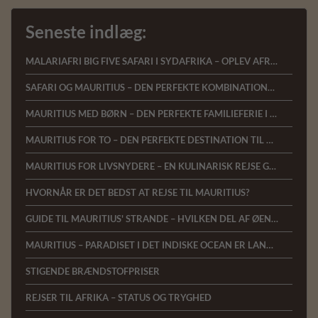
Seneste indlæg:
MALARIAFRI BIG FIVE SAFARI I SYDAFRIKA – OPLEV AFRIKAS VILDE NATUR MED KOMFORT OG NÆRVÆR
SAFARI OG MAURITIUS – DEN PERFEKTE KOMBINATIONSREJSE
MAURITIUS MED BØRN – DEN PERFEKTE FAMILIEFERIE I DET INDISKE OCEAN
MAURITIUS FOR TO – DEN PERFEKTE DESTINATION TIL BRYLLUPSREJSER OG ROMANTISKE FERIER
MAURITIUS FOR LIVSNYDERE – EN KULINARISK REJSE GENNEM DET INDISKE OCEAN
HVORNÅR ER DET BEDST AT REJSE TIL MAURITIUS?
GUIDE TIL MAURITIUS' STRANDE – HVILKEN DEL AF ØEN PASSER BEDST TIL DIG?
MAURITIUS – PARADISET I DET INDISKE OCEAN ER LANDET HOS AFRICA TOURS
STIGENDE BRÆNDSTOFPRISER
REJSER TIL AFRIKA – STATUS OG TRYGHED