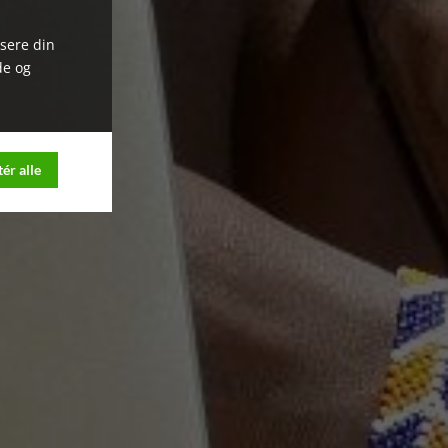
ysere din
de og
ér alle