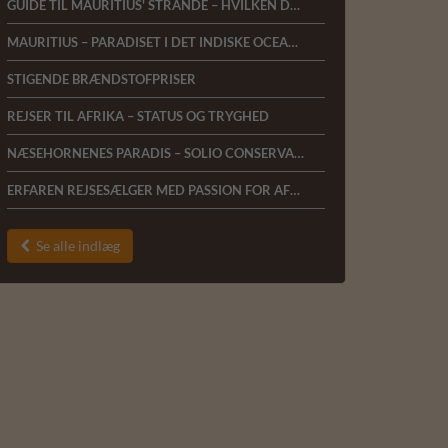
GUIDE TIL MAURITIUS' STRANDE – HVILKEN DEL AF ØEN PASSER BEDST TIL DIG?
MAURITIUS – PARADISET I DET INDISKE OCEAN ER LANDET HOS AFRICA TOURS
STIGENDE BRÆNDSTOFPRISER
REJSER TIL AFRIKA – STATUS OG TRYGHED
NÆSEHORNENES PARADIS – SOLIO CONSERVANCY
ERFAREN REJSESÆLGER MED PASSION FOR AFRIKA SØGES TIL AFRICA TOURS I HERNING
Se alle indlæg
