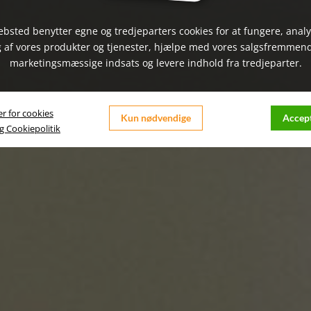
bsted benytter egne og tredjeparters cookies for at fungere, anal
 af vores produkter og tjenester, hjælpe med vores salgsfremmen
marketingsmæssige indsats og levere indhold fra tredjeparter.
er for cookies
Kun nødvendige
Accept
og Cookiepolitik