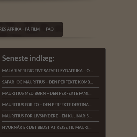
ES AFRIKA - PÅ FILM
FAQ
Seneste indlæg:
MALARIAFRI BIG FIVE SAFARI I SYDAFRIKA – OPLEV AFRIKAS VILDE NATUR MED KOMFORT OG NÆRVÆR
SAFARI OG MAURITIUS – DEN PERFEKTE KOMBINATIONSREJSE
MAURITIUS MED BØRN – DEN PERFEKTE FAMILIEFERIE I DET INDISKE OCEAN
MAURITIUS FOR TO – DEN PERFEKTE DESTINATION TIL BRYLLUPSREJSER OG ROMANTISKE FERIER
MAURITIUS FOR LIVSNYDERE – EN KULINARISK REJSE GENNEM DET INDISKE OCEAN
HVORNÅR ER DET BEDST AT REJSE TIL MAURITIUS?