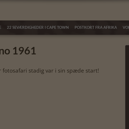
E
22 SEVÆRDIGHEDER I CAPE TOWN
POSTKORT FRA AFRIKA
VOR
nno 1961
fotosafari stadig var i sin spæde start!