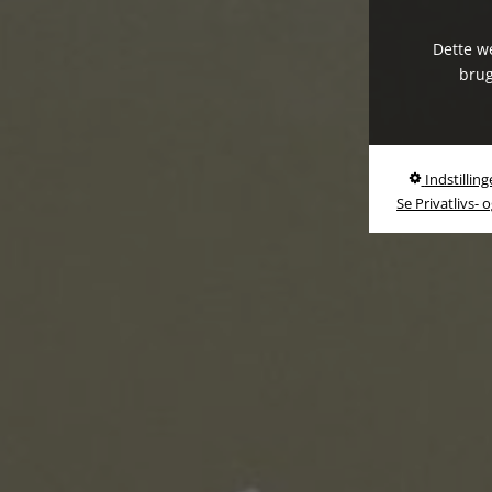
Dette we
brug
Indstilling
Se Privatlivs- 