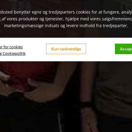
bsted benytter egne og tredjeparters cookies for at fungere, anal
 af vores produkter og tjenester, hjælpe med vores salgsfremmen
marketingsmæssige indsats og levere indhold fra tredjeparter.
er for cookies
Kun nødvendige
Accept
og Cookiepolitik