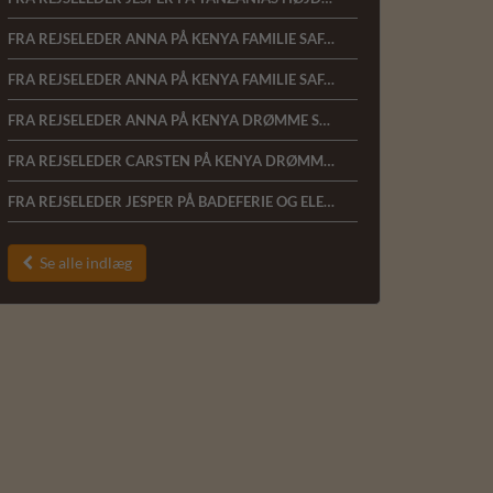
FRA REJSELEDER ANNA PÅ KENYA FAMILIE SAFARI 16.01.22
FRA REJSELEDER ANNA PÅ KENYA FAMILIE SAFARI 18.10.2021
FRA REJSELEDER ANNA PÅ KENYA DRØMME SAFARI 01.03.2020
FRA REJSELEDER CARSTEN PÅ KENYA DRØMME SAFARI 16.02.2020
FRA REJSELEDER JESPER PÅ BADEFERIE OG ELEFANTSAFARI VED KENYAKYSTEN 11.02.2020
Se alle indlæg
