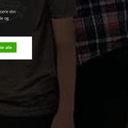
ysere din
de og
ér alle