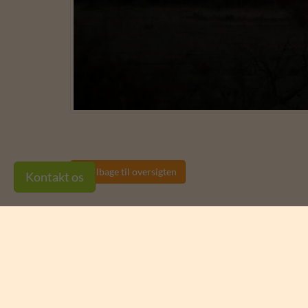
Tilbage til oversigten

Kontakt os
Vind 4 billetter til
Ree Park Safari