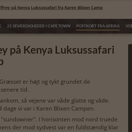
offrey på Kenya Luksussafari fra Karen Blixen Camp
E
22 SEVÆRDIGHEDER I CAPE TOWN
POSTKORT FRA AFRIKA
VOR
ey på Kenya Luksussafari
p
. Græsset er højt og tykt grundet de
 senere tid.
ankom, så vejene var våde glatte og våde.
e 4 dage vi var i Karen Blixen Campen.
g "sundowner". I horisonten mod nord truede
ns der mod sydvest var en fuldstændig klar