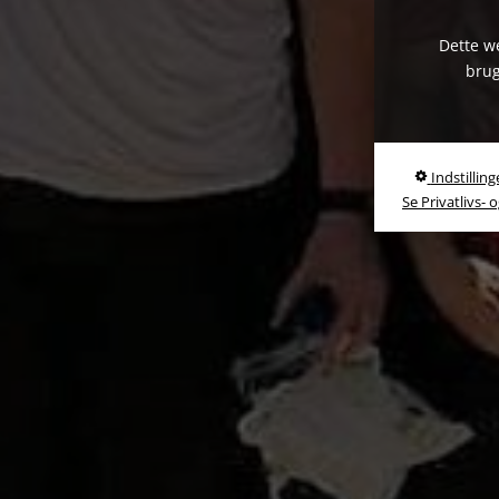
Dette we
brug
Indstilling
Se Privatlivs- 