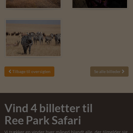
Tilbage til oversigten
Se alle billeder


Vind 4 billetter til
Ree Park Safari
Vi trækker en vinder hver måned blandt alle, der tilmelder sig