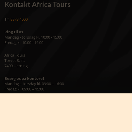
Kontakt Africa Tours
Tlf.
8873 4000
Ring til os
Mandag - torsdag kl. 10:00 - 15:00
Fredag kl. 10:00 - 14:00
Africa Tours
Torvet 8, st.
7400 Herning
Besøg os på kontoret
Mandag – torsdag kl. 09:00 – 16:00
Fredag kl. 09:00 – 15:00
Skriv til os på
info@africatours.dk