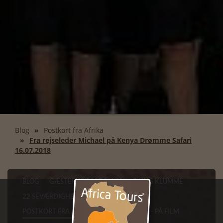
Blog
Postkort fra Afrika
Fra rejseleder Michael på Kenya Drømme Safari
16.07.2018
BLOG
GÆSTERNE FORTÆLLER
FINN'S KLUMME
22 SEVÆRDIGHEDER I CAPE TOWN
POSTKORT FRA AFRIKA
VORES AFRIKA - PÅ FILM