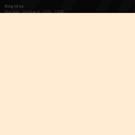
Ring til os
Mandag - torsdag kl. 10:00 - 15:00
Fredag kl. 10:00 - 14:00
Africa Tours
Torvet 8, st.
7400 Herning
Besøg os på kontoret
Mandag – torsdag kl. 09:00 – 16:00
Fredag kl. 09:00 – 15:00
Skriv til os på
info@africatours.dk
CVR: 29194602