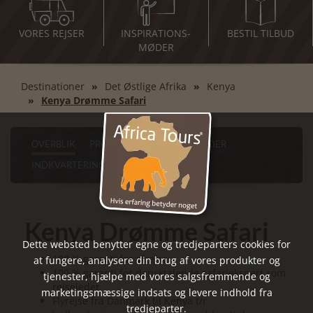
VORES REJSER
INSPIRATIONS-
BESTIL TILBUD
MØDER
Destinationer
Det Østlige Afrika
Kenya
Kenya Drømme Safari
OVERBLIK
PROGRAM
SEVÆRDIGHEDER
INDKVARTERINGER
PRAKTISKE RÅD
Kenya Drømme Safari
Dette websted benytter egne og tredjeparters cookies for
100 % garanti for afrejse
at fungere, analysere din brug af vores produkter og
100 % garanti for dansktalende safariekspert som
tjenester, hjælpe med vores salgsfremmende og
rejseleder
marketingsmæssige indsats og levere indhold fra
Flyrejse fra Danmark til Kenya t/r
tredjeparter.