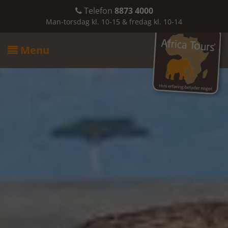
Telefon
8873 4000

Man-torsdag kl. 10-15 & fredag kl. 10-14
Menu
