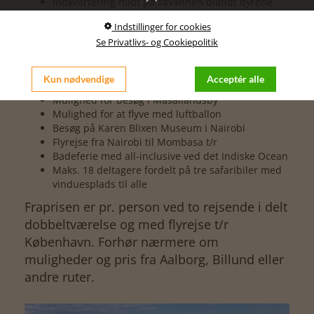
Indkvartering midt på savannen blandt dyrene
Transport i 4*4 med vinduesplads til alle
Indstillinger for cookies
Oplev elefanter i øjenhøjde i Aberdare
Se Privatlivs- og Cookiepolitik
Næsehornssafari omkring Lake Nakuru
Sejltur på Lake Naivasha blandt flodheste
Spændende vandretur i Hell´s Gate
Kun nødvendige
Acceptér alle
To dages safari blandt Masai Maras mange rovdyr
Mulighed for besøg i Masailandsby
Mulighed for at flyve med luftballon
Besøg på Karen Blixen Museum i Nairobi
Flyrejse fra Nairobi til Mombasa t/r
Badeferie med all-inclusive ved det Indiske Ocean
Maks. 18 deltagere fordelt på tre safaribiler med
vinduesplads til alle
Fraprisen er pr. person ved to rejsende i delt
dobbeltværelse og med flyrejse t/r
København. Forhør nærmere om
muligheder og pris fra Aalborg, Billund eller
andre ruter.