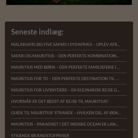
Seneste indlæg:
MALARIAFRI BIG FIVE SAFARI I SYDAFRIKA – OPLEV AFRIKAS VILDE NATUR MED KOMFORT OG NÆRVÆR
SAFARI OG MAURITIUS – DEN PERFEKTE KOMBINATIONSREJSE
MAURITIUS MED BØRN – DEN PERFEKTE FAMILIEFERIE I DET INDISKE OCEAN
MAURITIUS FOR TO – DEN PERFEKTE DESTINATION TIL BRYLLUPSREJSER OG ROMANTISKE FERIER
MAURITIUS FOR LIVSNYDERE – EN KULINARISK REJSE GENNEM DET INDISKE OCEAN
HVORNÅR ER DET BEDST AT REJSE TIL MAURITIUS?
GUIDE TIL MAURITIUS' STRANDE – HVILKEN DEL AF ØEN PASSER BEDST TIL DIG?
MAURITIUS – PARADISET I DET INDISKE OCEAN ER LANDET HOS AFRICA TOURS
STIGENDE BRÆNDSTOFPRISER