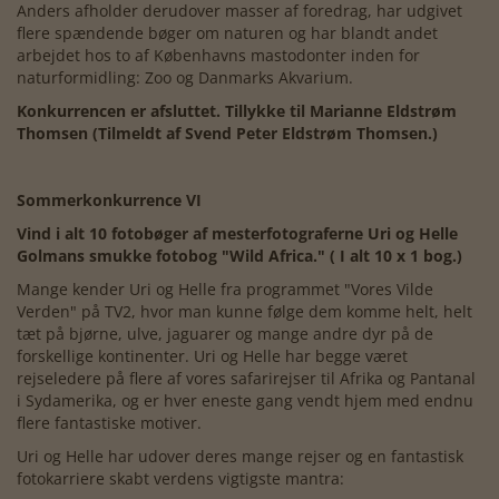
Anders afholder derudover masser af foredrag, har udgivet
flere spændende bøger om naturen og har blandt andet
arbejdet hos to af Københavns mastodonter inden for
naturformidling: Zoo og Danmarks Akvarium.
Konkurrencen er afsluttet. Tillykke til Marianne Eldstrøm
Thomsen (Tilmeldt af Svend Peter Eldstrøm Thomsen.)
Sommerkonkurrence VI
Vind i alt 10 fotobøger af mesterfotograferne Uri og Helle
Golmans smukke fotobog "Wild Africa." ( I alt 10 x 1 bog.)
Mange kender Uri og Helle fra programmet "Vores Vilde
Verden" på TV2, hvor man kunne følge dem komme helt, helt
tæt på bjørne, ulve, jaguarer og mange andre dyr på de
forskellige kontinenter. Uri og Helle har begge været
rejseledere på flere af vores safarirejser til Afrika og Pantanal
i Sydamerika, og er hver eneste gang vendt hjem med endnu
flere fantastiske motiver.
Uri og Helle har udover deres mange rejser og en fantastisk
fotokarriere skabt verdens vigtigste mantra: