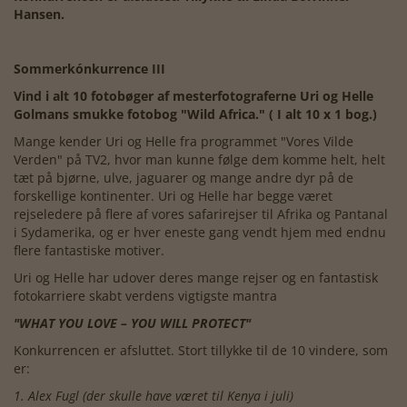
Hansen.
Sommerkónkurrence III
Vind i alt 10 fotobøger af mesterfotograferne Uri og Helle
Golmans smukke fotobog "Wild Africa." ( I alt 10 x 1 bog.)
Mange kender Uri og Helle fra programmet "Vores Vilde
Verden" på TV2, hvor man kunne følge dem komme helt, helt
tæt på bjørne, ulve, jaguarer og mange andre dyr på de
forskellige kontinenter. Uri og Helle har begge været
rejseledere på flere af vores safarirejser til Afrika og Pantanal
i Sydamerika, og er hver eneste gang vendt hjem med endnu
flere fantastiske motiver.
Uri og Helle har udover deres mange rejser og en fantastisk
fotokarriere skabt verdens vigtigste mantra
"WHAT YOU LOVE – YOU WILL PROTECT"
Konkurrencen er afsluttet. Stort tillykke til de 10 vindere, som
er:
1. Alex Fugl (der skulle have været til Kenya i juli)