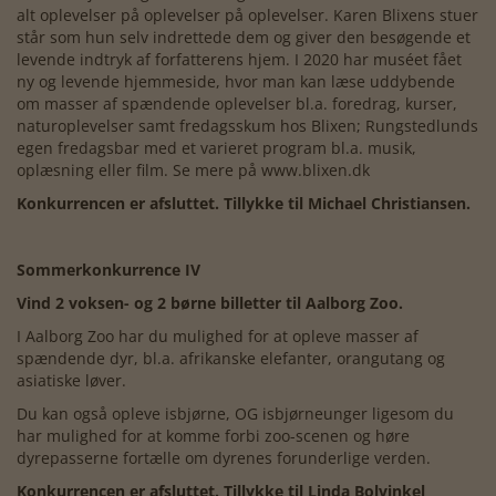
alt oplevelser på oplevelser på oplevelser. Karen Blixens stuer
står som hun selv indrettede dem og giver den besøgende et
levende indtryk af forfatterens hjem. I 2020 har muséet fået
ny og levende hjemmeside, hvor man kan læse uddybende
om masser af spændende oplevelser bl.a. foredrag, kurser,
naturoplevelser samt fredagsskum hos Blixen; Rungstedlunds
egen fredagsbar med et varieret program bl.a. musik,
oplæsning eller film. Se mere på www.blixen.dk
Konkurrencen er afsluttet. Tillykke til Michael Christiansen.
Sommerkonkurrence IV
Vind 2 voksen- og 2 børne billetter til Aalborg Zoo.
I Aalborg Zoo har du mulighed for at opleve masser af
spændende dyr, bl.a. afrikanske elefanter, orangutang og
asiatiske løver.
Du kan også opleve isbjørne, OG isbjørneunger ligesom du
har mulighed for at komme forbi zoo-scenen og høre
dyrepasserne fortælle om dyrenes forunderlige verden.
Konkurrencen er afsluttet. Tillykke til Linda Bolvinkel