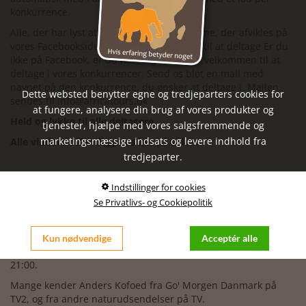
konkurrence.
Alle, der har lyst at deltage i konkurrencerne, der afvikles på
vores Facebookside, er meget velkommen til at deltage Er du
ikke på Facebook, er du naturligvis fortsat velkommen til at
deltage i vores konkurrencer. Send os blot en mail med
navnet på den konkurrence, du ønsker at deltage i. Mailen
Dette websted benytter egne og tredjeparters cookies for
sendes til info@africatours.dk
at fungere, analysere din brug af vores produkter og
Held og lykke til alle deltagere.
tjenester, hjælpe med vores salgsfremmende og
marketingsmæssige indsats og levere indhold fra
Alle vindere offentliggøres her på siden.
tredjeparter.
Sommerkonkurrence VII
Indstillinger for cookies
Se Privatlivs- og Cookiepolitik
2 x adgang til Anders & Alfred Kofoeds fantastiske foredrag
om havskildpadder på Den Blå Planet.
Foredraget er et lukket arrangement og finder sted mandag d.
Kun nødvendige
Acceptér alle
10. august kl. 17:30. Adgang til Den Blå Planet fra kl. 17:00 -
21:00.
Mange kender Anders Kofoed fra Go' Morgen Danmark på
TV2, og fra andre naturudsendelser på TV.