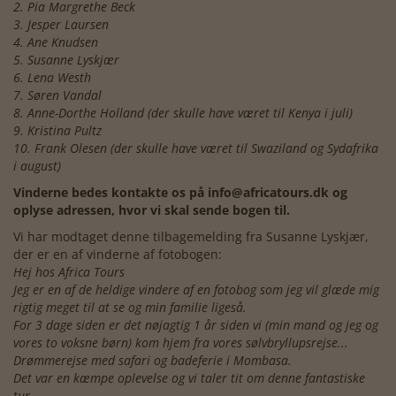
2. Pia Margrethe Beck
3. Jesper Laursen
4. Ane Knudsen
5. Susanne Lyskjær
6. Lena Westh
7. Søren Vandal
8. Anne-Dorthe Holland (der skulle have været til Kenya i juli)
9. Kristina Pultz
10. Frank Olesen (der skulle have været til Swaziland og Sydafrika
i august)
Vinderne bedes kontakte os på info@africatours.dk og
oplyse adressen, hvor vi skal sende bogen til.
Vi har modtaget denne tilbagemelding fra Susanne Lyskjær,
der er en af vinderne af fotobogen:
Hej hos Africa Tours
Jeg er en af de heldige vindere af en fotobog som jeg vil glæde mig
rigtig meget til at se og min familie ligeså.
For 3 dage siden er det nøjagtig 1 år siden vi (min mand og jeg og
vores to voksne børn) kom hjem fra vores sølvbryllupsrejse...
Drømmerejse med safari og badeferie i Mombasa.
Det var en kæmpe oplevelse og vi taler tit om denne fantastiske
tur.