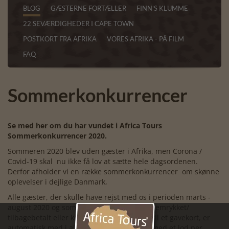
BLOG
GÆSTERNE FORTÆLLER
FINN'S KLUMME
22 SEVÆRDIGHEDER I CAPE TOWN
POSTKORT FRA AFRIKA
VORES AFRIKA - PÅ FILM
FAQ
Sommerkonkurrencer
Se med her om du har vundet i Africa Tours
Sommerkonkurrencer 2020.
Sommeren 2020 blev uden gæster i Afrika, men Corona /
Covid-19 skal nu ikke få lov at sætte hele dagsordenen.
Derfor afholder vi en række sommerkonkurrencer om skønne
oplevelser i dejlige Danmark,
Alle gæster, der skulle have rejst med os i perioden marts -
august 2020 og som har fået annulleret / fremrykket/
tilbagebetalt eller konverteret deres rejse til et gavekort, er
automatisk med i alle vores konkurrencer med et lod per