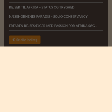
REJSER TIL AFRIKA – STATUS OG TRYGHED
NÆSEHORNENES PARADIS – SOLIO CONSERVANCY
ERFAREN REJSESÆLGER MED PASSION FOR AFRIKA SØGES TIL AFRICA TOURS I HERNING
Se alle indlæg

Tilbage til oversigten

Vind 4 billetter til
Ree Park Safari