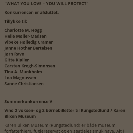
"WHAT YOU LOVE – YOU WILL PROTECT"
Konkurrencen er afsluttet.
Tillykke til:
Charlotte M. Høgg
Helle Møller-Madsen
Vibeke Hølledig Cramer
Janne Hother Bertelsen
Jørn Ravn
Gitte Kjøller
Carsten Krogh-Simonsen
Tina A. Munkholm
Loa Magnussen
Sanne Christiansen
Sommerkonkurrence V
Vind 2 voksen- og 2 børnebilletter til Rungstedlund / Karen
Blixen Museum
Karen Blixen Museum (Rungstedlund) er både museum,
forfatterhjem, fuglereservat og en særdeles smuk have. Alt i