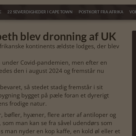
E
22 SEVÆRDIGHEDER I CAPE TOWN
POSTKORT FRA AFRIKA
VOR
beth blev dronning af UK
frikanske kontinents ældste lodges, der blev
en under Covid-pandemien, men efter en
des den i august 2024 og fremstår nu
bevaret, så stedet stadig fremstår i sit
æbygning bygget på pæle foran et dyrerigt
ns frodige natur.
, bøfler, hyæner, flere arter af antiloper og
, som man kan se fra såvel udendørs som
 man nyder en kop kaffe, en kold øl eller et