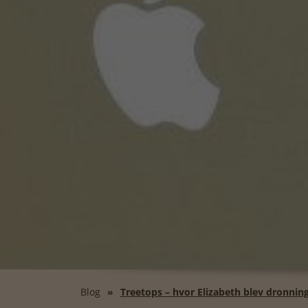
Blog
Treetops – hvor Elizabeth blev dronnin