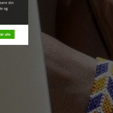
ysere din
de og
ér alle