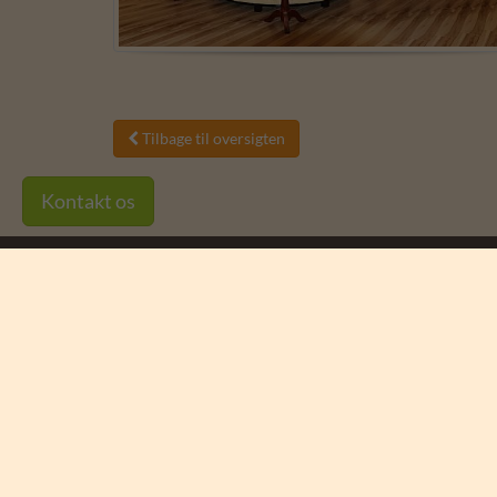
Tilbage til oversigten

Kontakt os
Vind 4 billetter til
Ree Park Safari
Vi trækker en vinder hver måned blandt alle, der t