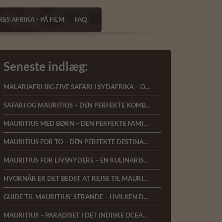
ES AFRIKA - PÅ FILM
FAQ
Seneste indlæg:
MALARIAFRI BIG FIVE SAFARI I SYDAFRIKA – OPLEV AFRIKAS VILDE NATUR MED KOMFORT OG NÆRVÆR
SAFARI OG MAURITIUS – DEN PERFEKTE KOMBINATIONSREJSE
MAURITIUS MED BØRN – DEN PERFEKTE FAMILIEFERIE I DET INDISKE OCEAN
MAURITIUS FOR TO – DEN PERFEKTE DESTINATION TIL BRYLLUPSREJSER OG ROMANTISKE FERIER
MAURITIUS FOR LIVSNYDERE – EN KULINARISK REJSE GENNEM DET INDISKE OCEAN
HVORNÅR ER DET BEDST AT REJSE TIL MAURITIUS?
GUIDE TIL MAURITIUS' STRANDE – HVILKEN DEL AF ØEN PASSER BEDST TIL DIG?
MAURITIUS – PARADISET I DET INDISKE OCEAN ER LANDET HOS AFRICA TOURS