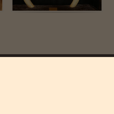
ilmelder sig vores nyhedsbreve.
Jeg accepterer at modtage
marketings-mails fra Safar
Se vores privatlivspolitik