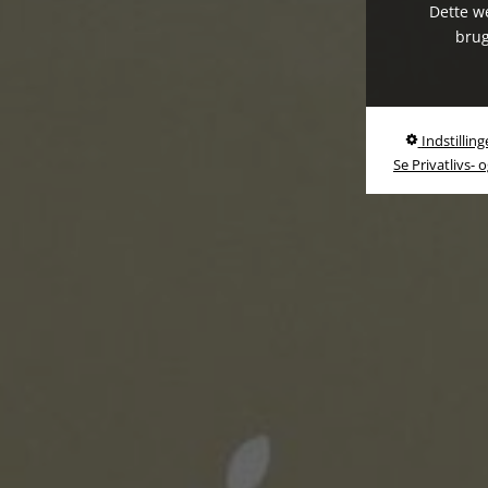
Dette we
brug
Indstilling
Se Privatlivs- 