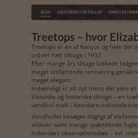
BLOG
GÆSTERNE FORTÆLLER
FINN'S KLUMM
Treetops – hvor Eliza
Treetops er én af Kenyas og hele det a
indviet helt tilbage i 1932.
Efter mange års slitage lukkede lodg
meget omfattende renovering genåbne
meget elegant.
Indvendigt er alt nyt mens det ydre er 
klassiske og historiske design – en tr
vandhul midt i Aberdare nationalparke
Vandhullet besøges dagligt af elefanter
vildsvin samt mange spændende fugle
indendørs observationsdæk – evt. mens