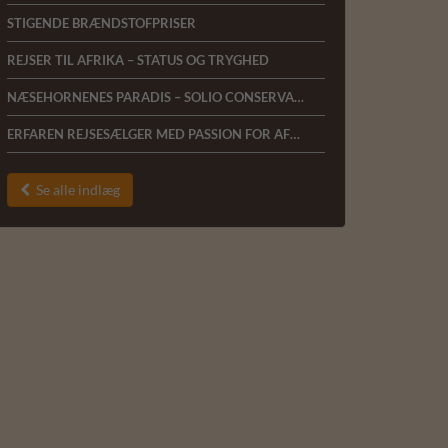
STIGENDE BRÆNDSTOFPRISER
REJSER TIL AFRIKA – STATUS OG TRYGHED
NÆSEHORNENES PARADIS – SOLIO CONSERVANCY
ERFAREN REJSESÆLGER MED PASSION FOR AFRIKA SØGES TIL AFRICA TOURS I HERNING
Se alle indlæg
