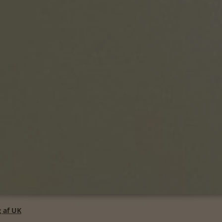
g af UK