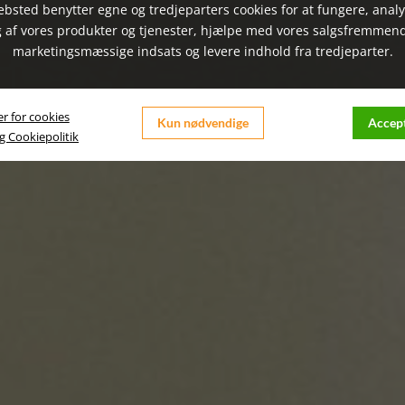
bsted benytter egne og tredjeparters cookies for at fungere, anal
 af vores produkter og tjenester, hjælpe med vores salgsfremmen
marketingsmæssige indsats og levere indhold fra tredjeparter.
er for cookies
Kun nødvendige
Accept
og Cookiepolitik