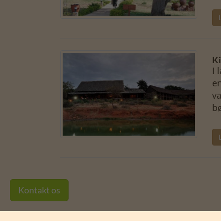
Ki
I 
en
va
bø
Kontakt os