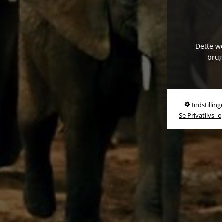
Dette we
brug
Indstilling
Se Privatlivs- 