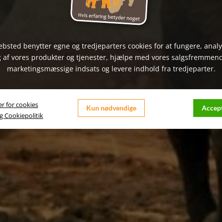
bsted benytter egne og tredjeparters cookies for at fungere, anal
 af vores produkter og tjenester, hjælpe med vores salgsfremmen
marketingsmæssige indsats og levere indhold fra tredjeparter.
er for cookies
Kun nødvendige
Accept
og Cookiepolitik