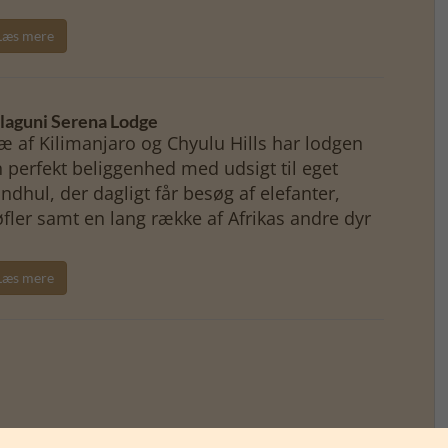
Læs mere
laguni Serena Lodge
læ af Kilimanjaro og Chyulu Hills har lodgen
 perfekt beliggenhed med udsigt til eget
ndhul, der dagligt får besøg af elefanter,
fler samt en lang række af Afrikas andre dyr
Læs mere