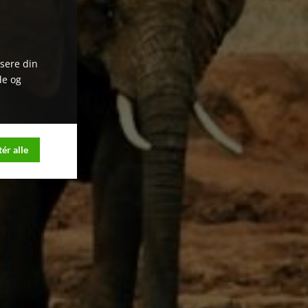
ysere din
de og
ér alle