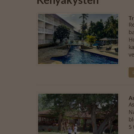
Tr
Re
ba
Ho
ka
v
As
As
Na
bl
5 