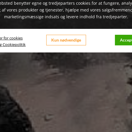
bsted benytter egne og tredjeparters cookies for at fungere, anal
 af vores produkter og tjenester, hjælpe med vores salgsfremmen
marketingsmæssige indsats og levere indhold fra tredjeparter.
er for cookies
Kun nødvendige
Accept
og Cookiepolitik