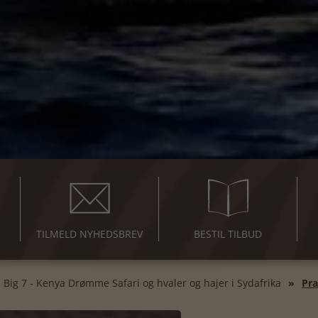
TILMELD NYHEDSBREV
BESTIL TILBUD
Big 7 - Kenya Drømme Safari og hvaler og hajer i Sydafrika
Pra