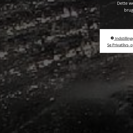
Dette we
brug
Indstilling
Se Privatlivs- 