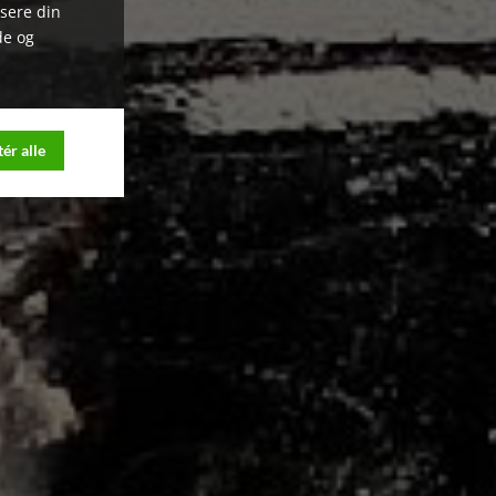
ysere din
de og
ér alle