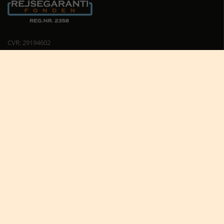
CVR: 29194602
Cookiepolitik
Cookie-indstillinger





Nyttige links
Africa Tours nyhedsbrev
Africa Tours på Trustpilot
Afrikas dyreliv
Afrikas rejseblog
Bestil rejsetilbud
Giv et rejsegavekort til Afrika
Hvorfor rejse til Afrika?
Hvornår skal jeg rejse?
Karen Blixen Camp
Praktiske informationer