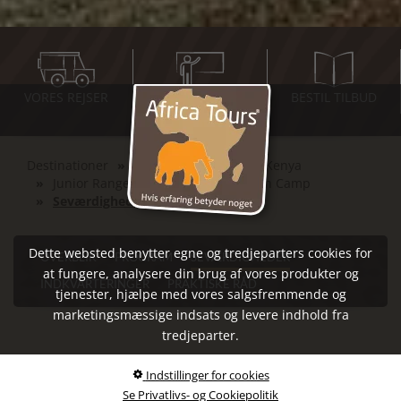
VORES REJSER
INSPIRATIONS-
BESTIL TILBUD
MØDER
Destinationer
Det Østlige Afrika
Kenya
Junior Ranger Safari på Karen Blixen Camp
Seværdigheder
Dette websted benytter egne og tredjeparters cookies for
OVERBLIK
PROGRAM
SEVÆRDIGHEDER
at fungere, analysere din brug af vores produkter og
INDKVARTERINGER
PRAKTISKE RÅD
tjenester, hjælpe med vores salgsfremmende og
marketingsmæssige indsats og levere indhold fra
tredjeparter.
Seværdigheder - Junior
Indstillinger for cookies
Se Privatlivs- og Cookiepolitik