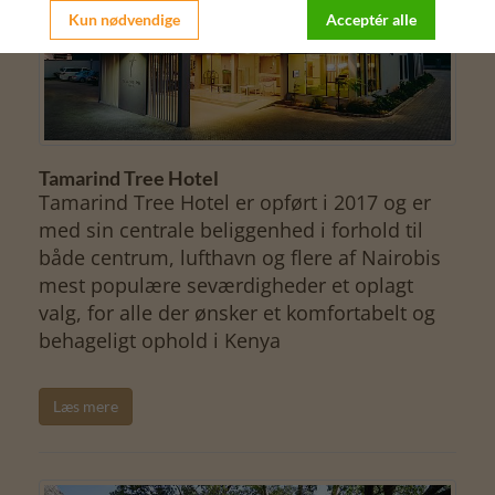
Kun nødvendige
Acceptér alle
Tamarind Tree Hotel
Tamarind Tree Hotel er opført i 2017 og er
med sin centrale beliggenhed i forhold til
både centrum, lufthavn og flere af Nairobis
mest populære seværdigheder et oplagt
valg, for alle der ønsker et komfortabelt og
behageligt ophold i Kenya
Læs mere