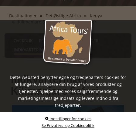
Destinationer
Det Østlige Afrika
Kenya
Kilimanjaro Safari
Indkvarteringer
OVERBLIK
PROGRAM
SEVÆRDIGHEDER
INDKVARTERINGER
PRAKTISKE RÅD
Indkvarteringer -
Dette websted benytter egne og tredjeparters cookies for
at fungere, analysere din brug af vores produkter og
Kilimanjaro Safari
tjenester, hjælpe med vores salgsfremmende og
marketingsmæssige indsats og levere indhold fra
tredjeparter.
Indstillinger for cookies
Se Privatlivs- og Cookiepolitik