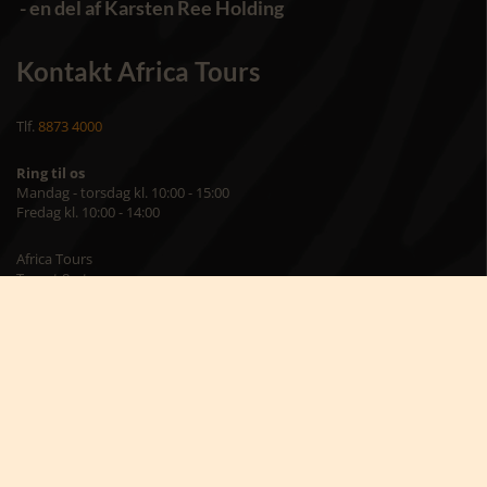
- en del af Karsten Ree Holding
Kontakt Africa Tours
Tlf.
8873 4000
Ring til os
Mandag - torsdag kl. 10:00 - 15:00
Fredag kl. 10:00 - 14:00
Africa Tours
Torvet 8, st.
7400 Herning
Besøg os på kontoret
Mandag – torsdag kl. 09:00 – 16:00
Fredag kl. 09:00 – 15:00
Skriv til os på
info@africatours.dk