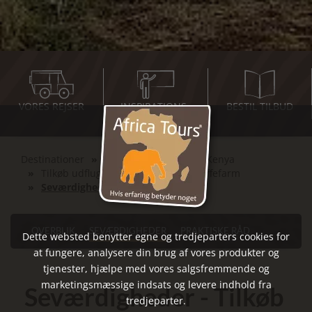
VORES REJSER
INSPIRATIONS-
BESTIL TILBUD
MØDER
Destinationer
Det Østlige Afrika
Kenya
Tilkøb udflugtsdag til Karunguru kaffefarm
Seværdigheder
OVERBLIK
SEVÆRDIGHEDER
PRAKTISKE RÅD
Dette websted benytter egne og tredjeparters cookies for
at fungere, analysere din brug af vores produkter og
tjenester, hjælpe med vores salgsfremmende og
marketingsmæssige indsats og levere indhold fra
Seværdigheder - Tilkøb
tredjeparter.