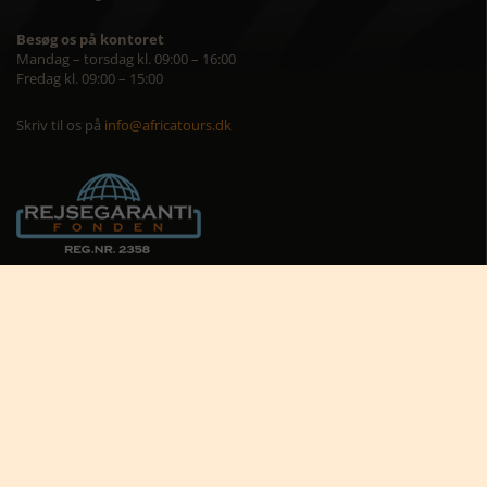
Besøg os på kontoret
Mandag – torsdag kl. 09:00 – 16:00
Fredag kl. 09:00 – 15:00
Skriv til os på
info@africatours.dk
CVR: 29194602
Cookiepolitik
Cookie-indstillinger





Nyttige links