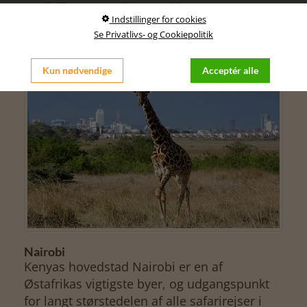
udflugtsdag til
Indstillinger for cookies
Karunguru kaffefarm
Se Privatlivs- og Cookiepolitik
Kun nødvendige
Acceptér alle
Nairobi
Kenyas hovedstad Nairobi er en af
Østafrikas vigtigste byer, og udgangspunkt
for langt størstedelen af alle safarirejser i