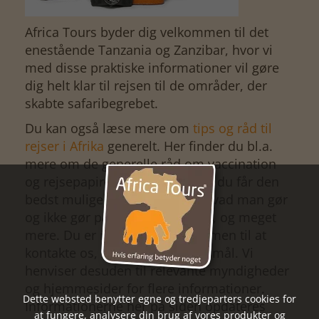
Africa Tours byder dig velkommen til det
enestående Tanzania og Zanzibar, hvor vi
med disse praktiske informationer vil gøre
dig helt klar til rejsen til de områder, der
skabte safaribegrebet.
Du kan også læse mere om
tips og råd til
rejser i Afrika
generelt. Her finder du bl.a.
mere om de generelle råd om vaccination
og rejsepapirer, tips til hvordan du får den
bedst mulige safarioplevelse, hvad man gør
og ikke gør på en rejse til Afrika, og meget
mere. Du er naturligvis velkommen til at
kontakte os, hvis du har spørgsmål. Vi
henviser desuden til relevante myndigheder
og hjemmesider for flere informationer.
Dette websted benytter egne og tredjeparters cookies for
Informationerne her på siden opdateres
at fungere, analysere din brug af vores produkter og