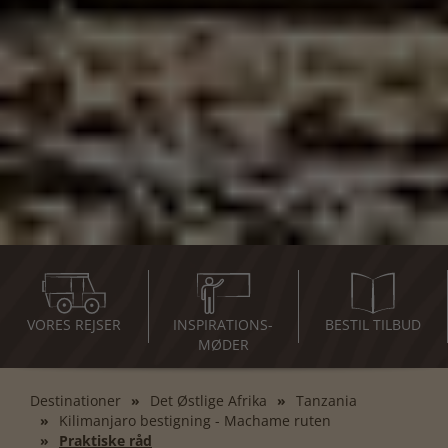
VORES REJSER
INSPIRATIONS-
BESTIL TILBUD
MØDER
Destinationer
Det Østlige Afrika
Tanzania
Kilimanjaro bestigning - Machame ruten
Praktiske råd