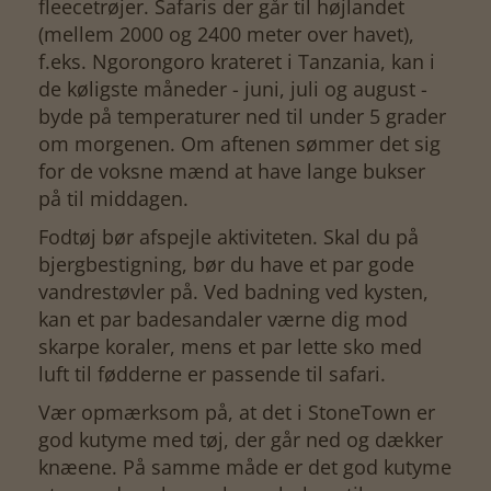
fleecetrøjer. Safaris der går til højlandet
(mellem 2000 og 2400 meter over havet),
f.eks. Ngorongoro krateret i Tanzania, kan i
de køligste måneder - juni, juli og august -
byde på temperaturer ned til under 5 grader
om morgenen. Om aftenen sømmer det sig
for de voksne mænd at have lange bukser
på til middagen.
Fodtøj bør afspejle aktiviteten. Skal du på
bjergbestigning, bør du have et par gode
vandrestøvler på. Ved badning ved kysten,
kan et par badesandaler værne dig mod
skarpe koraler, mens et par lette sko med
luft til fødderne er passende til safari.
Vær opmærksom på, at det i StoneTown er
god kutyme med tøj, der går ned og dækker
knæene. På samme måde er det god kutyme