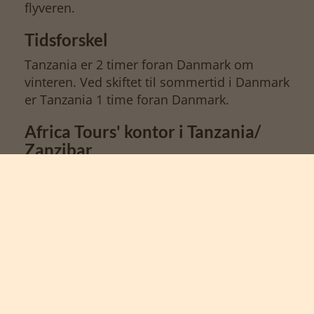
flyveren.
Tidsforskel
Tanzania er 2 timer foran Danmark om
vinteren. Ved skiftet til sommertid i Danmark
er Tanzania 1 time foran Danmark.
Africa Tours' kontor i Tanzania/
Zanzibar
Leopard Tours Kijenge Road Plot No. 17,
Arusha, Tanzania Tel: (+255 69) 3400053,
2978441 Fax: (+255 27) 2508219, 2504131,
2504134, 2508874 Email:
leopardtours@leopardtours.co.tz
Dansk kontakt i nødstilfælde: Claus Lund
Sørensen i Danmark: +45 26184359
Fun Facts om Tanzania