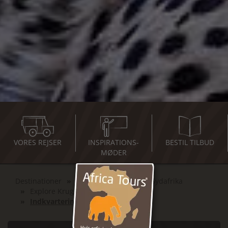
VORES REJSER
INSPIRATIONS-
BESTIL TILBUD
MØDER
Destinationer
Det Sydlige Afrika
Sydafrika
Explore Kruger National Parks Big 5
Indkvarteringer