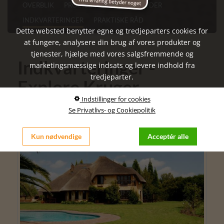
OVERBLIK
PROGRAM
SEVÆRDIGHEDER
INDKVARTERINGER
PRAKTISKE RÅD
Dette websted benytter egne og tredjeparters cookies for
at fungere, analysere din brug af vores produkter og
tjenester, hjælpe med vores salgsfremmende og
Indkvarteringer -
marketingsmæssige indsats og levere indhold fra
tredjeparter.
Explore Kruger
Indstillinger for cookies
National Parks Big 5
Se Privatlivs- og Cookiepolitik
Kun nødvendige
Acceptér alle