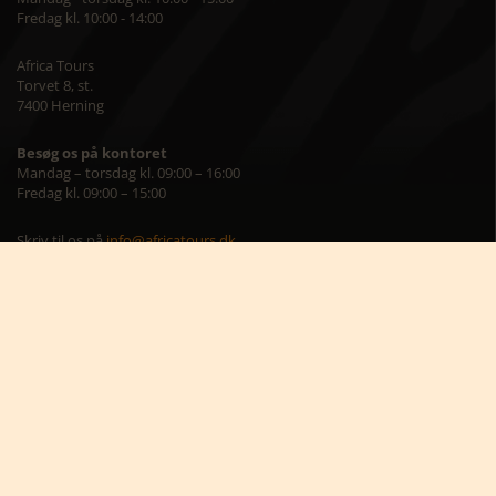
Fredag kl. 10:00 - 14:00
Africa Tours
Torvet 8, st.
7400 Herning
Besøg os på kontoret
Mandag – torsdag kl. 09:00 – 16:00
Fredag kl. 09:00 – 15:00
Skriv til os på
info@africatours.dk
CVR: 29194602
Cookiepolitik
Cookie-indstillinger