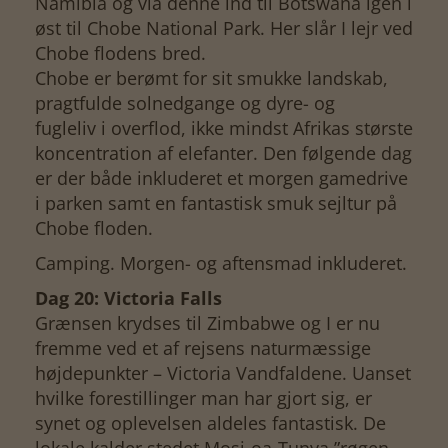
Namibia og via denne ind til Botswana igen i
øst til Chobe National Park. Her slår I lejr ved
Chobe flodens bred.
Chobe er berømt for sit smukke landskab,
pragtfulde solnedgange og dyre- og
fugleliv i overflod, ikke mindst Afrikas største
koncentration af elefanter. Den følgende dag
er der både inkluderet et morgen gamedrive
i parken samt en fantastisk smuk sejltur på
Chobe floden.
Camping. Morgen- og aftensmad inkluderet.
Dag 20: Victoria Falls
Grænsen krydses til Zimbabwe og I er nu
fremme ved et af rejsens naturmæssige
højdepunkter – Victoria Vandfaldene. Uanset
hvilke forestillinger man har gjort sig, er
synet og oplevelsen aldeles fantastisk. De