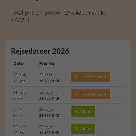
Total pris pr. person ZAR 4200 ( ca. kr.
1.667,-)
Rejsedatoer 2026
Dato
Pris fra
28. aug. -
22 dage
Forhør nærmere
18. sep.
28.700 DKK
11. sep. -
22 dage
Forhør nærmere
2. okt.
31.700 DKK
9. okt. -
22 dage
Få tilbud
30. okt.
31.700 DKK
30. okt. -
22 dage
Få tilbud
20. nov.
30.100 DKK