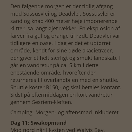
Den følgende morgen er der tidlig afgang
mod Sossusvlei og Deadvlei. Sossusvlei er
sand og knap 400 meter høje imponerende
klitter, så langt øjet rækker. En eksplosion af
farver fra gul og orange til rødt. Deadvlei var
tidligere en oase, i dag er det et udtørret
område, kendt for sine døde akacietræer,
der giver et helt særligt og smukt landskab. I
går en vandretur på ca. 5 km i dette
enestående område, hvorefter der
returneres til overlandbilen med en shuttle.
Shuttle koster R150,- og skal betales kontant.
Sidst på eftermiddagen en kort vandretur
gennem Sesriem-kløften.
Camping. Morgen- og aftensmad inkluderet.
Dag 11: Swakopmund
Mod nord når I kysten ved Walvis Bay.