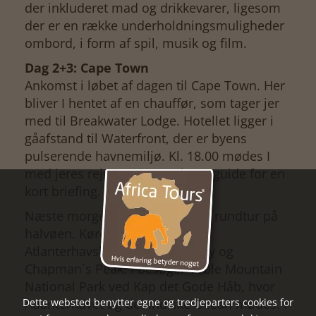
der inkluderet mad og drikkevarer, ligesom
der er en række underholdningsmuligheder
ombord, i form af spil, musik og film.
Dag 2+3: Cape Town
Ankomst i løbet af dagen til Cape Town. Her
bliver I hentet af en chauffør, som tager jer
med til Breakwater Lodge. Hotellet ligger i
gåafstand til Waterfront, der er byens
pulserende havnemiljø. Kl. 18.00 mødes I
med jeres rejsegruppe og jeres guide for en
kort briefing.
Næste morgen kl. 8.00 skal I på rundtur på
halvøen. Køreturen følger
Atlanterhavskysten via Hout Bay og
Chapman´s Peak. I besøger Table Mountain
National Park ved Kap det Gode Håb, hvor
Dette websted benytter egne og tredjeparters cookies for
Atlanterhavet og det Indiske Ocean mødes. I