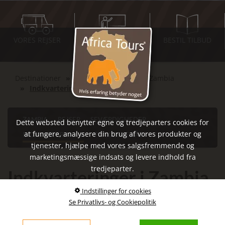
VORES REJSER
INSPIRATIONS-
BESTIL TILBUD
MØDER
Destinationer
Det Sydlige Afrika
Zambia
Indkvarteringer
ZAMBIA
REJSER
SEVÆRDIGHEDER
Dette websted benytter egne og tredjeparters cookies for
at fungere, analysere din brug af vores produkter og
INDKVARTERINGER
PRAKTISKE RÅD
tjenester, hjælpe med vores salgsfremmende og
marketingsmæssige indsats og levere indhold fra
tredjeparter.
Indkvarteringer i Zambia
Indstillinger for cookies
Ved Zambezi-floden
Se Privatlivs- og Cookiepolitik
Den relativt lille nationalpark på kun 66 km2 strækker sig 20