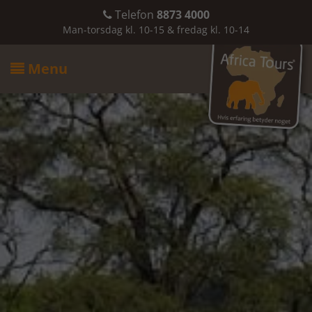
Telefon
8873 4000

Man-torsdag kl. 10-15 & fredag kl. 10-14
Menu
