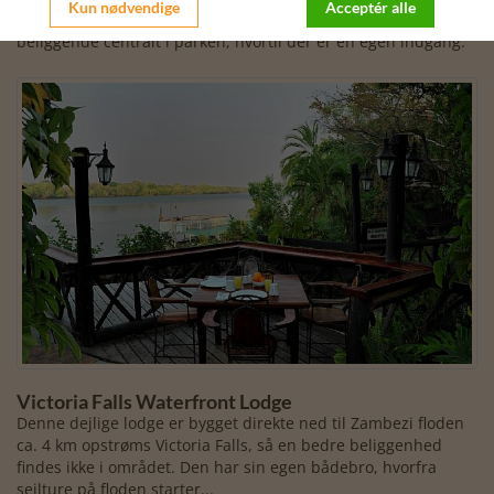
Kun nødvendige
Acceptér alle
km langs Zambezi-floden med de imponerende Victoria Falls
beliggende centralt i parken, hvortil der er en egen indgang.
Victoria Falls Waterfront Lodge
Denne dejlige lodge er bygget direkte ned til Zambezi floden
ca. 4 km opstrøms Victoria Falls, så en bedre beliggenhed
findes ikke i området. Den har sin egen bådebro, hvorfra
sejlture på floden starter...