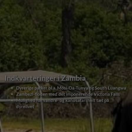
Indkvarteringer i Zambia
Dyrerige parker bl.a. Mosi-Oa-Tunya og South Luangwa
Zambezi-floden med det imponerende Victoria Falls
Mulighed for vandre- og kanosafari helt tæt på
dyrelivet