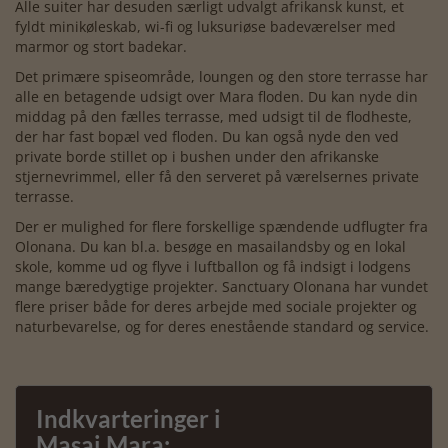
Alle suiter har desuden særligt udvalgt afrikansk kunst, et
fyldt minikøleskab, wi-fi og luksuriøse badeværelser med
marmor og stort badekar.
Det primære spiseområde, loungen og den store terrasse har
alle en betagende udsigt over Mara floden. Du kan nyde din
middag på den fælles terrasse, med udsigt til de flodheste,
der har fast bopæl ved floden. Du kan også nyde den ved
private borde stillet op i bushen under den afrikanske
stjernevrimmel, eller få den serveret på værelsernes private
terrasse.
Der er mulighed for flere forskellige spændende udflugter fra
Olonana. Du kan bl.a. besøge en masailandsby og en lokal
skole, komme ud og flyve i luftballon og få indsigt i lodgens
mange bæredygtige projekter. Sanctuary Olonana har vundet
flere priser både for deres arbejde med sociale projekter og
naturbevarelse, og for deres enestående standard og service.
Indkvarteringer i
Masai Mara: