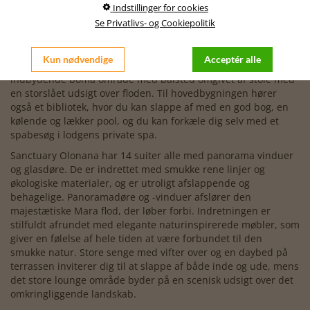
Indstillinger for cookies
gulvbrædder, der er bleget af den stærke sol. Der er smukke
Se Privatlivs- og Cookiepolitik
gamle træer, der strækker sig op fra områdets jord. Væggene
er dekoreret med håndlavede masai spyd med smukke
mønstre, som giver en autentisk afrikansk stemning. De store
Kun nødvendige
Acceptér alle
glasdøre åbner op til terrassen, hvor du finder det
indbydende boma område med bålsted omgivet af stole med
en storslået udsigt over floden. Til hovedbygningen hører
også et bibliotek, hvor du kan slappe af med en god bog, en
kølende og lækker pool, og du kan forkæle dig selv med et
spabesøg i lodgens private spa.
Sanctuary Olonana har 14 suiter alle med panorama vinduer
og glasdøre. De er indrettet med smukke rene linjer og
økologiske materialer, og er utroligt afslappende og
behagelige. Panoramadøre og -vinduer afslører den
majestætiske Mara flod, der løber forbi. Indretningen er
stilfuldt afrundet med elegante naturinspirerede møbler, som
giver en følelse af hele tiden at være forbundet til den
smukke natur. Store senge med vifter over og en daybed på
terrassen inviterer dig til at slappe af både inde og ude, mens
det store lounge område byder på en scenisk udsigt over det
omkringliggende landskab.