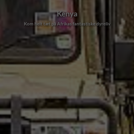
Kenya
på Afrikas fantastiske dyreliv
Fællesskab og et stor