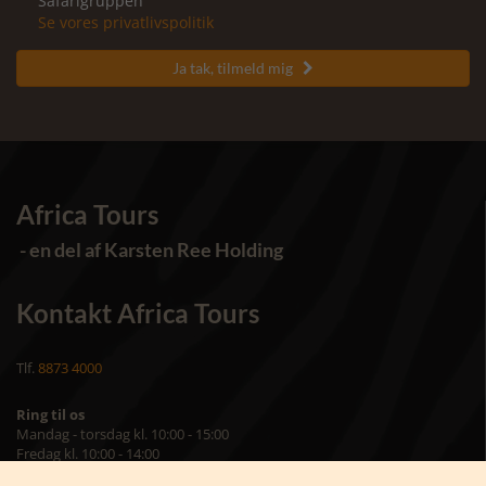
Safarigruppen
Se vores privatlivspolitik
Ja tak, tilmeld mig

Africa Tours
- en del af Karsten Ree Holding
Kontakt Africa Tours
Tlf.
8873 4000
Ring til os
Mandag - torsdag kl. 10:00 - 15:00
Fredag kl. 10:00 - 14:00