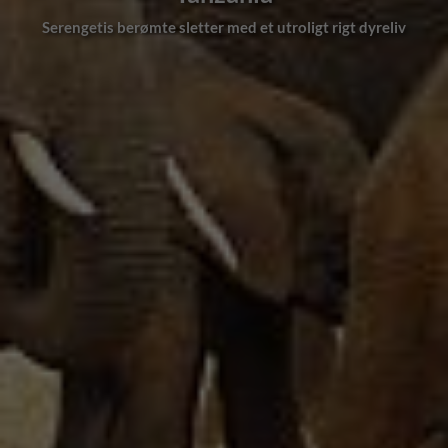
ngetis berømte sletter med et utroligt rigt dyreliv
Det