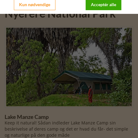
Kun nødvendige
Acceptér alle
Nyerere National Park
Lake Manze Camp
Keep it natural! Sådan indleder Lake Manze Camp sin
beskrivelse af deres camp og det er hvad du får- det simple
og naturlige på den gode måde