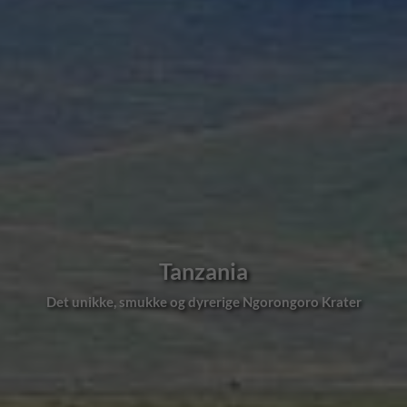
Tanzania
Det unikke, smukke og dyrerige Ngorongoro Krater