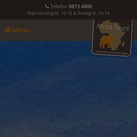
Telefon
8873 4000

Man-torsdag kl. 10-15 & fredag kl. 10-14
Menu
