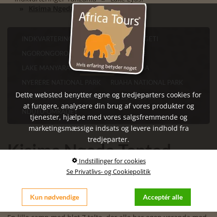
Kisima Ngeda Tented Camp
INDKVARTERINGER TANZANIA
SERENGETI
NGORONGORO KRATERET
TARANGIRE
LAKE MANYARA
LAKE EYASI
ARUSHA
NYERERE NATIONAL PARK
RUAHA NATIONAL PARK
Dette websted benytter egne og tredjeparters cookies for
MIKUMI NATIONAL PARK
DAR ES SALAAM
at fungere, analysere din brug af vores produkter og
NDUTU-OMRÅDET
tjenester, hjælpe med vores salgsfremmende og
marketingsmæssige indsats og levere indhold fra
tredjeparter.
Kisima Ngeda Tented
Indstillinger for cookies
Camp
Se Privatlivs- og Cookiepolitik
Beliggende ved bredden af soda-søen Lake Eyasi og i
gravsænkningen Great Rift Valley finder vi Kisima Ngeda
Kun nødvendige
Acceptér alle
Tented Camp.