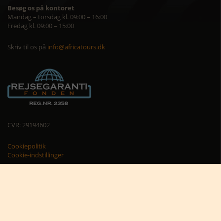
Besøg os på kontoret
Mandag – torsdag kl. 09:00 – 16:00
Fredag kl. 09:00 – 15:00
Skriv til os på
info@africatours.dk
CVR: 29194602
Cookiepolitik
Cookie-indstillinger





Nyttige links