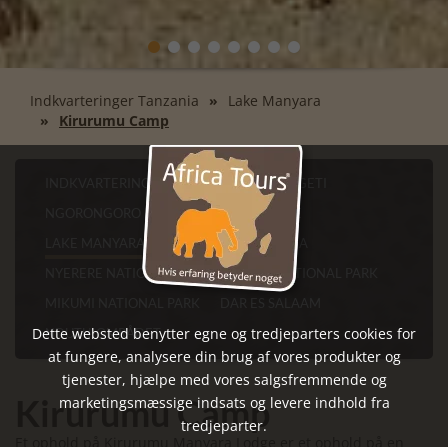
Indkvarteringer Tanzania
Lake Manyara
Kirurumu Camp
INDKVARTERINGER TANZANIA
SERENGETI
NGORONGORO KRATERET
TARANGIRE
LAKE MANYARA
LAKE EYASI
ARUSHA
NYERERE NATIONAL PARK
RUAHA NATIONAL PARK
MIKUMI NATIONAL PARK
DAR ES SALAAM
Dette websted benytter egne og tredjeparters cookies for
NDUTU-OMRÅDET
at fungere, analysere din brug af vores produkter og
tjenester, hjælpe med vores salgsfremmende og
Kirurumu Camp
marketingsmæssige indsats og levere indhold fra
tredjeparter.
Et ophold på Kirurumu Manyara Lodge er et ophold på en