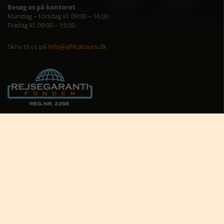
Besøg os på kontoret
Mandag – torsdag kl. 09:00 – 16:00
Fredag kl. 09:00 – 15:00
Skriv til os på
info@africatours.dk
CVR: 29194602
Cookiepolitik
Cookie-indstillinger





Nyttige links