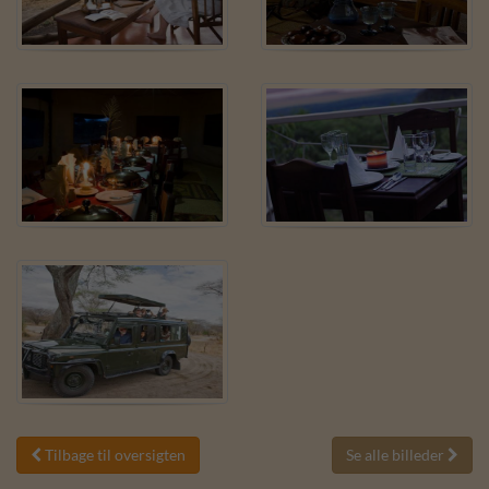
Tilbage til oversigten
Se alle billeder

