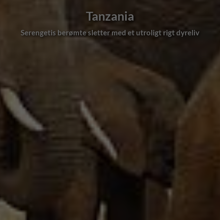
Tanzania
ngetis berømte sletter med et utroligt rigt dyreliv
Det