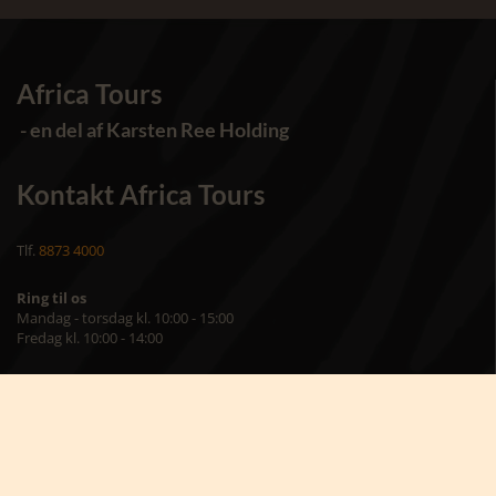
Africa Tours
- en del af Karsten Ree Holding
Kontakt Africa Tours
Tlf.
8873 4000
Ring til os
Mandag - torsdag kl. 10:00 - 15:00
Fredag kl. 10:00 - 14:00
Africa Tours
Torvet 8, st.
7400 Herning
Besøg os på kontoret
Mandag – torsdag kl. 09:00 – 16:00