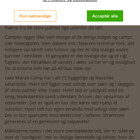
og velbevarede elefantsti, som de har betrådt gennem mange
mange år på deres vej mod søen, der løber videre ud i den
store Rufiji flod.
Kun nødvendige
Acceptér alle
De kommer ofte så tæt på, at du kan høre elefanterne æde
frøene fra de store palmer lige udenfor dit telt.
Campen ligger ikke som mange af de øvrige lodges og camps
nær hovedgaten, men dybere ind i Nyerere National Park, der
tidligere var kendt som Selous, og der er ikke mange andre
turister i området - til gengæld er der mange dyr og et rigt
fugleliv, der tiltrækkes af vandet i søen, så her er rig mulighed
for at komme helt tæt på Afrikas vilde dyr.
Lake Manze Camp har i alt 12 hyggelige og klassiske
safaritelte. Hvert telt ligger med udsigt over søen og i skyggen
af store palmer eller træer. Hvert telt er udstyret med en
seng, badeværelse samt udendørs bruser, der opvarmes af
solpaneler. Der er også en fan, der kører ved hjælp af
solceller. Hvert telt har egen veranda med udsigt over søen.
Der er kun sparsomt med elektricitet i teltene. Strømmen
genereres af en generator og solpaneler.
Måltiderne nydes i det store overdækkede telt, der er slået op
over et ”sandgulv”. Her er dejlige lænestole og sofaer, hvor du