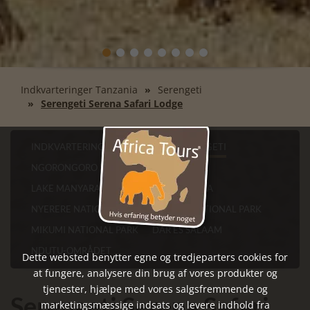
Indkvarteringer Tanzania
Serengeti
Serengeti Serena Safari Lodge
INDKVARTERINGER TANZANIA
SERENGETI
NGORONGORO KRATERET
TARANGIRE
LAKE MANYARA
LAKE EYASI
ARUSHA
NYERERE NATIONAL PARK
RUAHA NATIONAL PARK
MIKUMI NATIONAL PARK
DAR ES SALAAM
NDUTU-OMRÅDET
Dette websted benytter egne og tredjeparters cookies for
at fungere, analysere din brug af vores produkter og
tjenester, hjælpe med vores salgsfremmende og
Serengeti Serena Safari
marketingsmæssige indsats og levere indhold fra