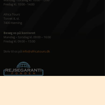
Mandag - torsdag kl. 10:00 - 15:00
Fredag kl. 10:00 - 14:00
Africa Tours
Torvet 8, st.
7400 Herning
Besøg os på kontoret
Mandag – torsdag kl. 09:00 – 16:00
Fredag kl. 09:00 – 15:00
Skriv til os på
info@africatours.dk
CVR: 29194602
Cookiepolitik
Cookie-indstillinger