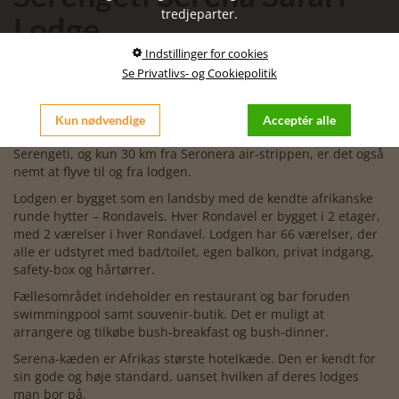
tredjeparter.
Lodge
Indstillinger for cookies
Lodgen har vundet flere priser for sin helt sublime
beliggenhed og traditionelle afrikanske arkitektur. Den har
Se Privatlivs- og Cookiepolitik
desuden formået at harmonere med det omkringliggende
landskab.
Kun nødvendige
Acceptér alle
Højt beliggende og med panoramaudsigt over det centrale
Serengeti, og kun 30 km fra Seronera air-strippen, er det også
nemt at flyve til og fra lodgen.
Lodgen er bygget som en landsby med de kendte afrikanske
runde hytter – Rondavels. Hver Rondavel er bygget i 2 etager,
med 2 værelser i hver Rondavel. Lodgen har 66 værelser, der
alle er udstyret med bad/toilet, egen balkon, privat indgang,
safety-box og hårtørrer.
Fællesområdet indeholder en restaurant og bar foruden
swimmingpool samt souvenir-butik. Det er muligt at
arrangere og tilkøbe bush-breakfast og bush-dinner.
Serena-kæden er Afrikas største hotelkæde. Den er kendt for
sin gode og høje standard, uanset hvilken af deres lodges
man bor på.