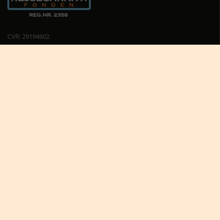
CVR: 29194602
Cookiepolitik
Cookie-indstillinger





Nyttige links
Africa Tours nyhedsbrev
Africa Tours på Trustpilot
Afrikas dyreliv
Afrikas rejseblog
Bestil rejsetilbud
Giv et rejsegavekort til Afrika
Hvorfor rejse til Afrika?
Hvornår skal jeg rejse?
Karen Blixen Camp
Praktiske informationer