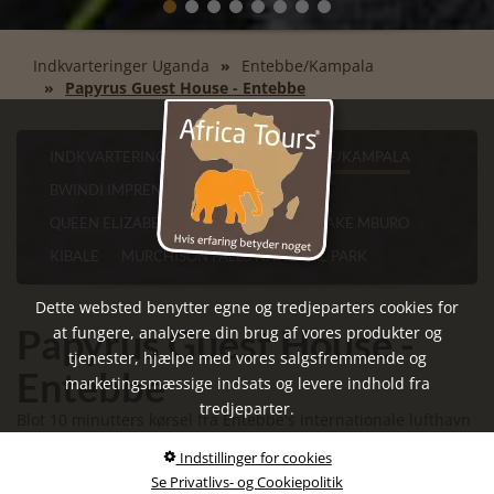
Indkvarteringer Uganda
Entebbe/Kampala
Papyrus Guest House - Entebbe
INDKVARTERINGER UGANDA
ENTEBBE/KAMPALA
BWINDI IMPRENATABLE NATIONAL PARK
QUEEN ELIZABETH NATIONAL PARK
LAKE MBURO
KIBALE
MURCHISON FALLS NATIONAL PARK
Dette websted benytter egne og tredjeparters cookies for
Papyrus Guest House -
at fungere, analysere din brug af vores produkter og
tjenester, hjælpe med vores salgsfremmende og
Entebbe
marketingsmæssige indsats og levere indhold fra
tredjeparter.
Blot 10 minutters kørsel fra Entebbe's internationale lufthavn
ligger dette charmerende, lille bed & breakfast hotel.
Indstillinger for cookies
Der er 9 forskelligt indrettede værelser og de er alle opkaldt
Se Privatlivs- og Cookiepolitik