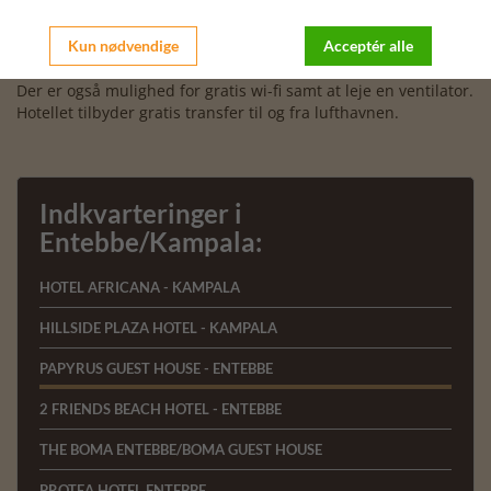
efter en gorilla gruppe i Bwindi. Værelserne er beliggende
enten i hovedbygningen eller i den smukke have. Alle
værelser er med bad og toilet, myggenet og safety-box. Fra
Kun nødvendige
Acceptér alle
den fælles terrasse er der udsigt til hotellets have.
Der er også mulighed for gratis wi-fi samt at leje en ventilator.
Hotellet tilbyder gratis transfer til og fra lufthavnen.
Indkvarteringer i
Entebbe/Kampala:
HOTEL AFRICANA - KAMPALA
HILLSIDE PLAZA HOTEL - KAMPALA
PAPYRUS GUEST HOUSE - ENTEBBE
2 FRIENDS BEACH HOTEL - ENTEBBE
THE BOMA ENTEBBE/BOMA GUEST HOUSE
PROTEA HOTEL ENTEBBE