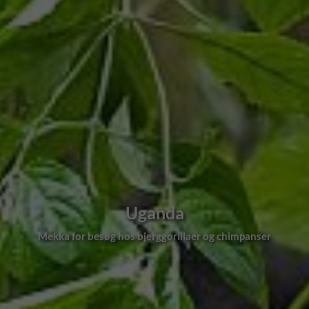
Uganda
Mekka for besøg hos bjerggorillaer og chimpanser