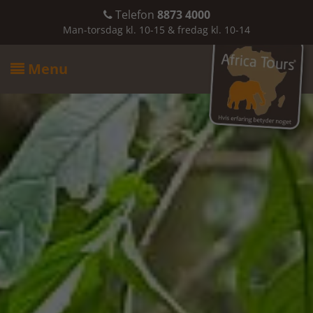
Telefon
8873 4000

Man-torsdag kl. 10-15 & fredag kl. 10-14
Menu
