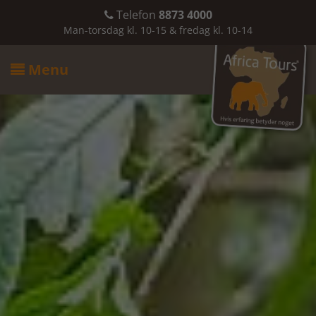
Telefon
8873 4000

Man-torsdag kl. 10-15 & fredag kl. 10-14
Menu
