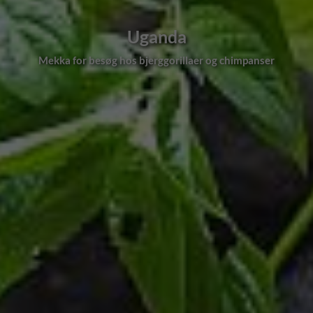
Uganda
Murchison Falls, Nilen og glimrende klassisk safari mod vest og
nord