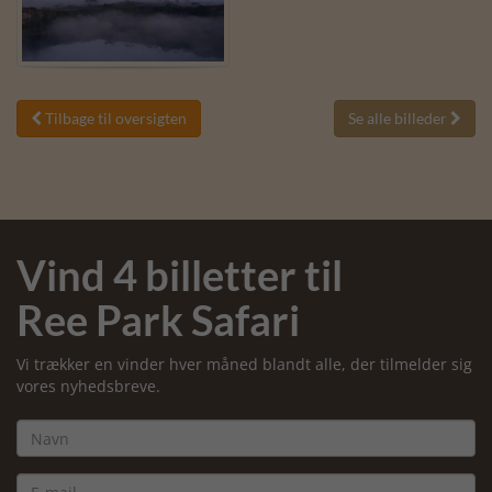
Tilbage til oversigten
Se alle billeder


Vind 4 billetter til
Ree Park Safari
Vi trækker en vinder hver måned blandt alle, der tilmelder sig
vores nyhedsbreve.