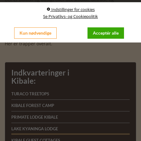
selvfølgelig Kyaninga søen, der ligger lige nedenfor.
Indstillinger for cookies
Lodgen har pool med storslået udsigt og de kølige aftener
Se Privatlivs- og Cookiepolitik
nydes foran pejsen efter en god og veltilberedt middag, mens
dagens oplevelser udveksles.
Kun nødvendige
Acceptér alle
OBS. Lodgen kan ikke anbefales, hvis man er gangbesværet.
Her er trapper overalt.
Indkvarteringer i
Kibale:
TURACO TREETOPS
KIBALE FOREST CAMP
PRIMATE LODGE KIBALE
LAKE KYANINGA LODGE
KIBALE GUEST COTTAGES