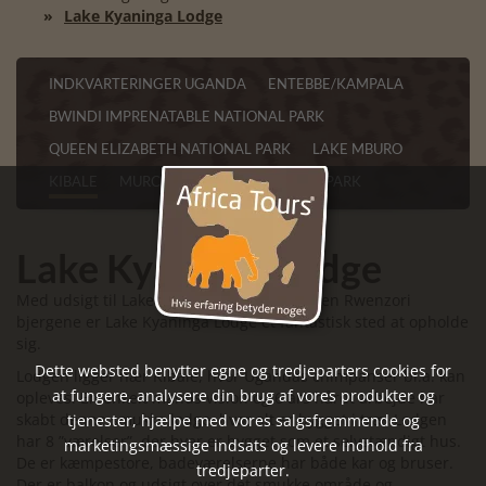
Lake Kyaninga Lodge
INDKVARTERINGER UGANDA
ENTEBBE/KAMPALA
BWINDI IMPRENATABLE NATIONAL PARK
QUEEN ELIZABETH NATIONAL PARK
LAKE MBURO
KIBALE
MURCHISON FALLS NATIONAL PARK
Lake Kyaninga Lodge
Med udsigt til Lake Kyaninga og i horisonten Rwenzori
bjergene er Lake Kyaninga Lodge et fantastisk sted at opholde
sig.
Dette websted benytter egne og tredjeparters cookies for
Lodgen ligger nær Kibale, hvor Ugandas chimpanser bl.a. kan
at fungere, analysere din brug af vores produkter og
opleves. En enkelt mands vision og 6 års hårdt arbejde har
skabt denne smukke lodge, hvor alt er bygget i træ. Lodgen
tjenester, hjælpe med vores salgsfremmende og
har 8 ”værelser”, der hver er bygget som et selvstændigt hus.
marketingsmæssige indsats og levere indhold fra
De er kæmpestore, badeværelserne har både kar og bruser.
tredjeparter.
Der er balkon og udsigt over det smukke område og