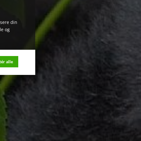
ysere din
de og
ér alle