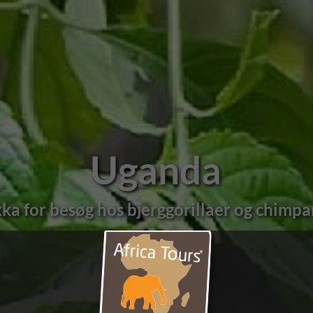
Uganda
ls, Nilen og glimrende klassisk safari mo