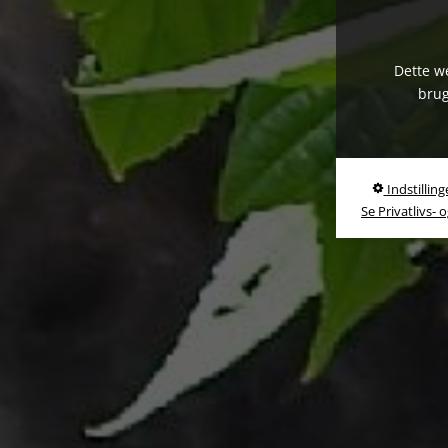
Dette we
brug
Indstilling
Se Privatlivs- 