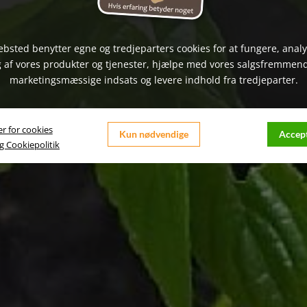
bsted benytter egne og tredjeparters cookies for at fungere, anal
 af vores produkter og tjenester, hjælpe med vores salgsfremmen
marketingsmæssige indsats og levere indhold fra tredjeparter.
er for cookies
Kun nødvendige
Accept
og Cookiepolitik