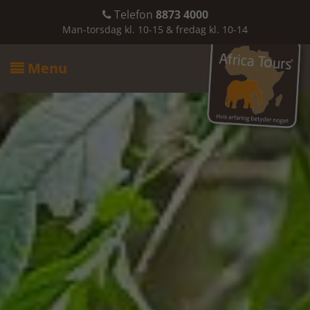
Telefon
8873 4000

Man-torsdag kl. 10-15 & fredag kl. 10-14
Menu
