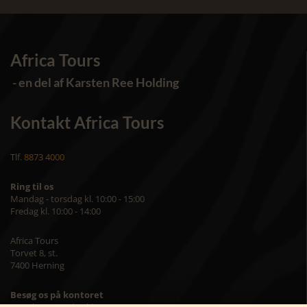
Africa Tours
- en del af Karsten Ree Holding
Kontakt Africa Tours
Tlf.
8873 4000
Ring til os
Mandag - torsdag kl. 10:00 - 15:00
Fredag kl. 10:00 - 14:00
Africa Tours
Torvet 8, st.
7400 Herning
Besøg os på kontoret
Mandag – torsdag kl. 09:00 – 16:00