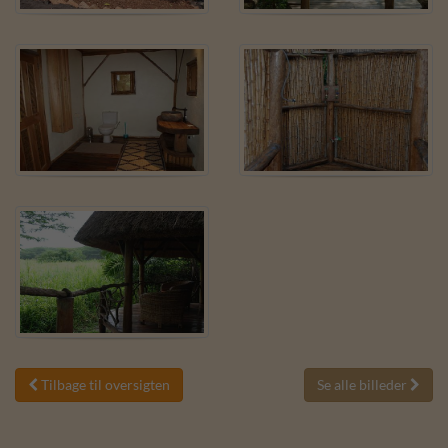
Tilbage til oversigten
Se alle billeder

