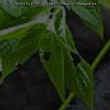
esøg hos bjerggorillaer og chimpanser
Murchison Falls, N