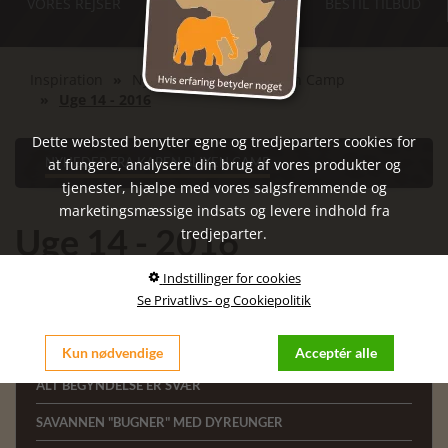
VORES REJSER
INSPIRATIONS-
BESTIL TILBUD
MØDER
Inspiration
Nyheder fra Karen Blixen Camp
Uge 14 - 2016
Dette websted benytter egne og tredjeparters cookies for
NYHEDER FRA KAREN BLIXEN CAMP
at fungere, analysere din brug af vores produkter og
tjenester, hjælpe med vores salgsfremmende og
marketingsmæssige indsats og levere indhold fra
Uge 14 - 2016
tredjeparter.
Indstillinger for cookies
Se Privatlivs- og Cookiepolitik
Seneste indlæg:
Kun nødvendige
Acceptér alle
ALT BEGYNDELSE ER SVÆR
SAVANNEN "BUGNER" MED DYREUNGER