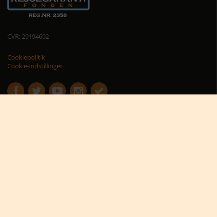
CVR: 29194602
Cookiepolitik
Cookie-indstillinger





Nyttige links
Africa Tours nyhedsbrev
Africa Tours på Trustpilot
Afrikas dyreliv
Afrikas rejseblog
Bestil rejsetilbud
Giv et rejsegavekort til Afrika
Hvorfor rejse til Afrika?
Hvornår skal jeg rejse?
Karen Blixen Camp
Praktiske informationer