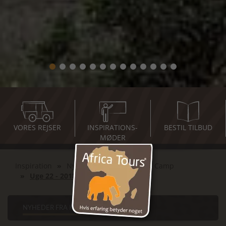
VORES REJSER
INSPIRATIONS-
BESTIL TILBUD
MØDER
Inspiration
Nyheder fra Karen Blixen Camp
Uge 22 - 2018
NYHEDER FRA KAREN BLIXEN CAMP