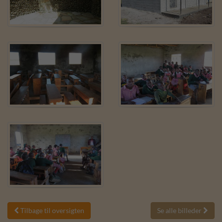
Tilbage til oversigten
Se alle billeder

