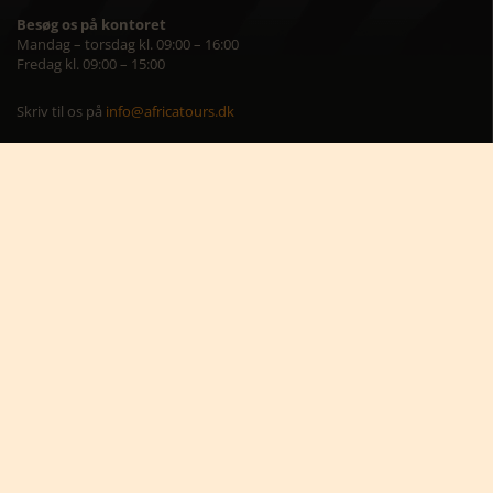
Besøg os på kontoret
Mandag – torsdag kl. 09:00 – 16:00
Fredag kl. 09:00 – 15:00
Skriv til os på
info@africatours.dk
CVR: 29194602
Cookiepolitik
Cookie-indstillinger





Nyttige links