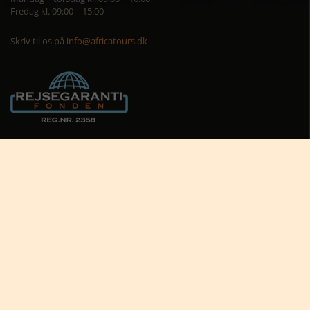
Fredag kl. 09:00 – 15:00
Skriv til os på
info@africatours.dk
CVR: 29194602
Cookiepolitik
Cookie-indstillinger





Nyttige links
Africa Tours nyhedsbrev
Africa Tours på Trustpilot