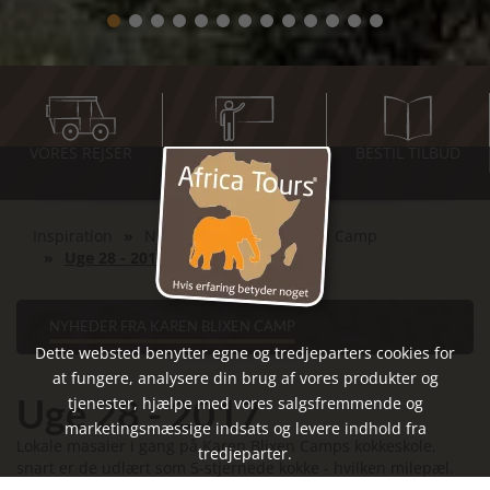
VORES REJSER
INSPIRATIONS-
BESTIL TILBUD
MØDER
Inspiration
Nyheder fra Karen Blixen Camp
Uge 28 - 2017
NYHEDER FRA KAREN BLIXEN CAMP
Dette websted benytter egne og tredjeparters cookies for
at fungere, analysere din brug af vores produkter og
Uge 28 - 2017
tjenester, hjælpe med vores salgsfremmende og
marketingsmæssige indsats og levere indhold fra
Lokale masaier i gang på Karen Blixen Camps kokkeskole,
tredjeparter.
snart er de udlært som 5-stjernede kokke - hvilken milepæl.