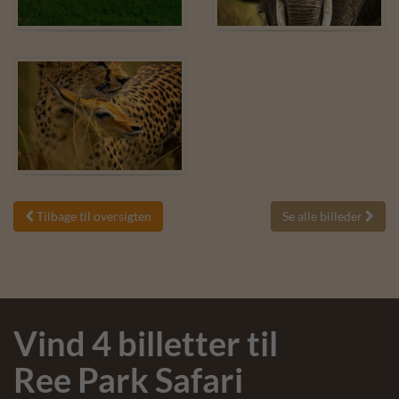
Tilbage til oversigten
Se alle billeder


Vind 4 billetter til
Ree Park Safari