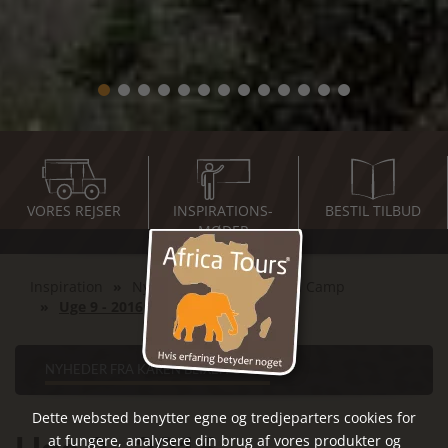
VORES REJSER
INSPIRATIONS-
BESTIL TILBUD
MØDER
Inspiration
Nyheder fra Karen Blixen Camp
Uge 9 - 2016
NYHEDER FRA KAREN BLIXEN CAMP
Dette websted benytter egne og tredjeparters cookies for
at fungere, analysere din brug af vores produkter og