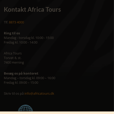
Kontakt Africa Tours
Tlf.
8873 4000
Ring til os
Mandag - torsdag kl. 10:00 - 15:00
Fredag kl. 10:00 - 14:00
Africa Tours
Torvet 8, st.
7400 Herning
Besøg os på kontoret
Mandag – torsdag kl. 09:00 – 16:00
Fredag kl. 09:00 – 15:00
Skriv til os på
info@africatours.dk