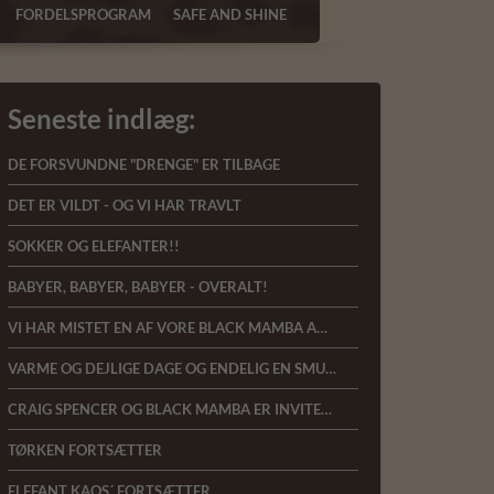
FORDELSPROGRAM
SAFE AND SHINE
Seneste indlæg:
DE FORSVUNDNE "DRENGE" ER TILBAGE
DET ER VILDT - OG VI HAR TRAVLT
SOKKER OG ELEFANTER!!
BABYER, BABYER, BABYER - OVERALT!
VI HAR MISTET EN AF VORE BLACK MAMBA AMBASSADØRER SIPHIWE SITHOLE
VARME OG DEJLIGE DAGE OG ENDELIG EN SMULE REGN
CRAIG SPENCER OG BLACK MAMBA ER INVITERET TIL CITES COP17 FOR AT TALE
TØRKEN FORTSÆTTER
ELEFANT KAOS´ FORTSÆTTER