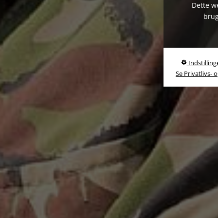
Dette we
brug
Indstilling
Se Privatlivs- 