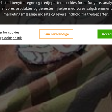
bsted benytter egne og tredjeparters cookies for at fungere, anal
 af vores produkter og tjenester, hjælpe med vores salgsfremmen
marketingsmæssige indsats og levere indhold fra tredjeparter.
er for cookies
Kun nødvendige
Accept
og Cookiepolitik