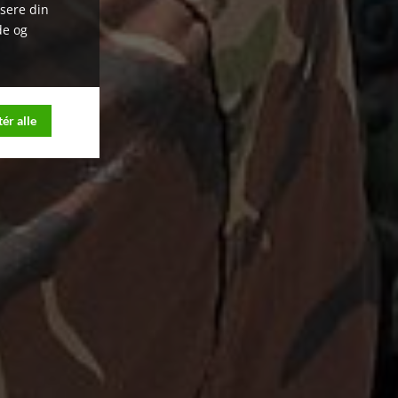
ysere din
de og
ér alle