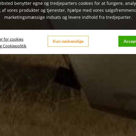
bsted benytter egne og tredjeparters cookies for at fungere, anal
 af vores produkter og tjenester, hjælpe med vores salgsfremmen
marketingsmæssige indsats og levere indhold fra tredjeparter.
er for cookies
Kun nødvendige
Accept
og Cookiepolitik