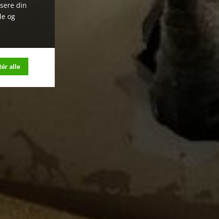
ysere din
de og
ér alle