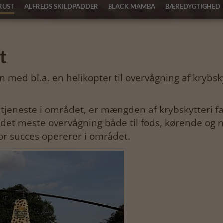
RUST
ALFREDS SKILDPADDER
BLACK MAMBA
BÆREDYGTIGHED
t
 med bl.a. en helikopter til overvågning af krybsky
iv tjeneste i området, er mængden af krybskytteri 
 det meste overvågning både til fods, kørende og nu
r succes opererer i området.