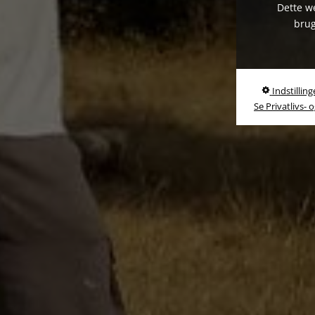
Dette we
brug
Indstilling
Se Privatlivs- 