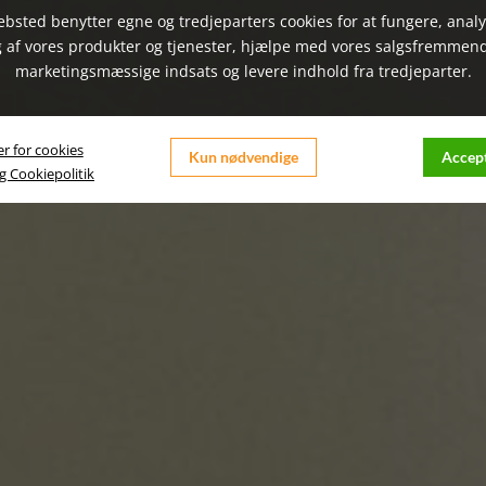
bsted benytter egne og tredjeparters cookies for at fungere, anal
 af vores produkter og tjenester, hjælpe med vores salgsfremmen
marketingsmæssige indsats og levere indhold fra tredjeparter.
er for cookies
Kun nødvendige
Accept
og Cookiepolitik