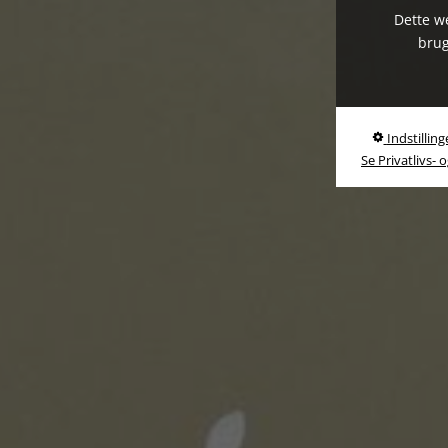
Dette we
brug
Indstilling
Se Privatlivs- 