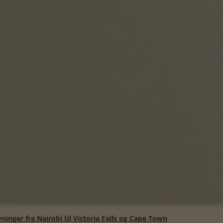
ninger fra Nairobi til Victoria Falls og Cape Town