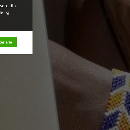
ysere din
de og
ér alle