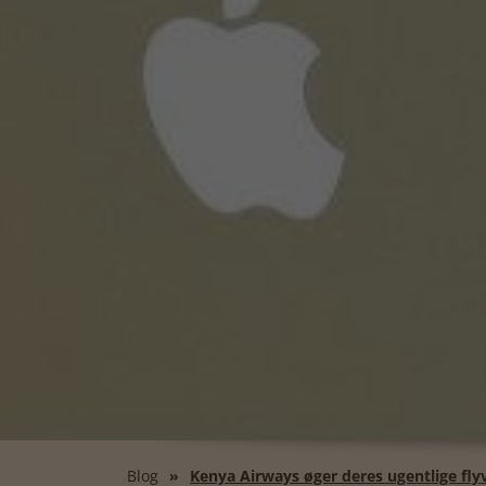
Blog
Kenya Airways øger deres ugentlige flyv