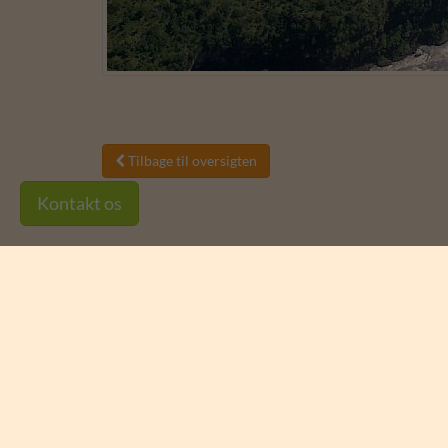
Tilbage til oversigten

Kontakt os
Vind 4 billetter til
Ree Park Safari
Vi trækker en vinder hver måned blandt alle, der t