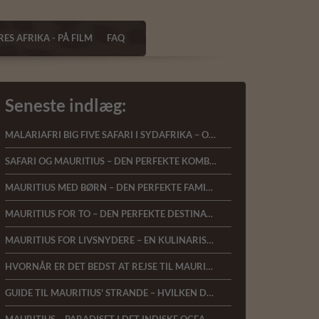
ES AFRIKA - PÅ FILM
FAQ
Seneste indlæg:
MALARIAFRI BIG FIVE SAFARI I SYDAFRIKA – OPLEV AFRIKAS VILDE NATUR MED KOMFORT OG NÆRVÆR
SAFARI OG MAURITIUS – DEN PERFEKTE KOMBINATIONSREJSE
MAURITIUS MED BØRN – DEN PERFEKTE FAMILIEFERIE I DET INDISKE OCEAN
MAURITIUS FOR TO – DEN PERFEKTE DESTINATION TIL BRYLLUPSREJSER OG ROMANTISKE FERIER
MAURITIUS FOR LIVSNYDERE – EN KULINARISK REJSE GENNEM DET INDISKE OCEAN
HVORNÅR ER DET BEDST AT REJSE TIL MAURITIUS?
GUIDE TIL MAURITIUS' STRANDE – HVILKEN DEL AF ØEN PASSER BEDST TIL DIG?