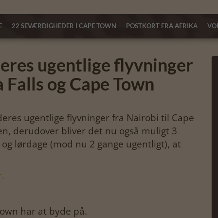
E
22 SEVÆRDIGHEDER I CAPE TOWN
POSTKORT FRA AFRIKA
VOR
eres ugentlige flyvninger
ia Falls og Cape Town
eres ugentlige flyvninger fra Nairobi til Cape
n, derudover bliver det nu også muligt 3
g lørdage (mod nu 2 gange ugentligt), at
.
own har at byde på.