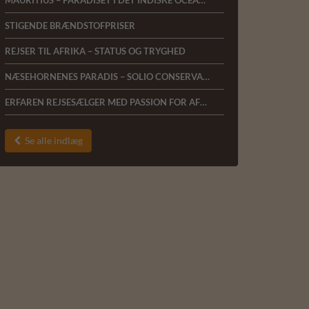
MAURITIUS – PARADISET I DET INDISKE OCEAN ER LANDET HOS AFRICA TOURS
STIGENDE BRÆNDSTOFPRISER
REJSER TIL AFRIKA – STATUS OG TRYGHED
NÆSEHORNENES PARADIS – SOLIO CONSERVANCY
ERFAREN REJSESÆLGER MED PASSION FOR AFRIKA SØGES TIL AFRICA TOURS I HERNING
Se alle indlæg
