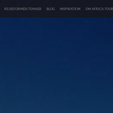
REJSEFORMER/TEMAER
BLOG
INSPIRATION
OM AFRICA TOU