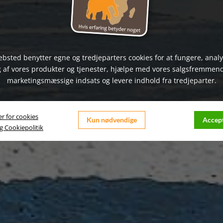
bsted benytter egne og tredjeparters cookies for at fungere, anal
 af vores produkter og tjenester, hjælpe med vores salgsfremmen
marketingsmæssige indsats og levere indhold fra tredjeparter.
er for cookies
Kun nødvendige
Accept
og Cookiepolitik