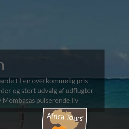
n
nde til en overkommelig pris
er og stort udvalg af udflugter
y Mombasas pulserende liv