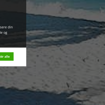
ysere din
de og
ér alle