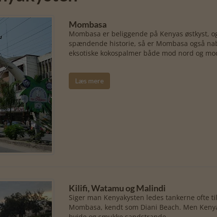
Mombasa
Mombasa er beliggende på Kenyas østkyst, o
spændende historie, så er Mombasa også nabo
eksotiske kokospalmer både mod nord og mod
Læs mere
Kilifi, Watamu og Malindi
Siger man Kenyakysten ledes tankerne ofte ti
Mombasa, kendt som Diani Beach. Men Kenyas
hvide og smukke sandstrande...