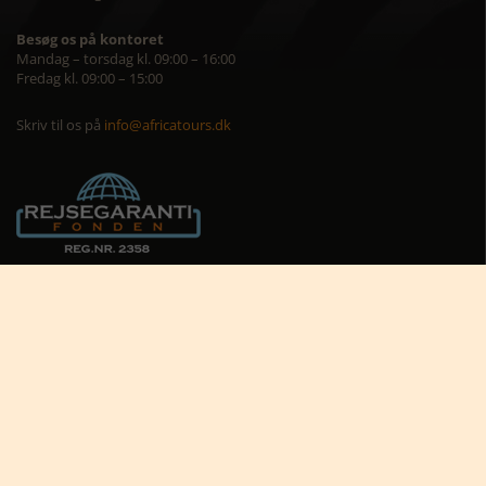
Besøg os på kontoret
Mandag – torsdag kl. 09:00 – 16:00
Fredag kl. 09:00 – 15:00
Skriv til os på
info@africatours.dk
CVR: 29194602
Cookiepolitik
Cookie-indstillinger





Nyttige links