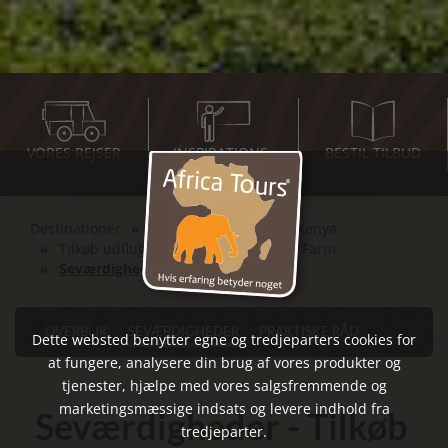
VORES REJSER
INSPIRATIONS-
BESTIL TILBUD
MØDER
Destinationer
Det Østlige Afrika
Kenya
Tilkøb udflugtsdag til Kiambethu Te Farm
Seværdigheder
OVERBLIK
SEVÆRDIGHEDER
PRAKTISKE RÅD
Dette websted benytter egne og tredjeparters cookies for
at fungere, analysere din brug af vores produkter og
tjenester, hjælpe med vores salgsfremmende og
marketingsmæssige indsats og levere indhold fra
Seværdigheder - Tilkøb
tredjeparter.