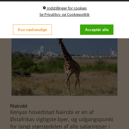
udflugtsdag til
Indstillinger for cookies
Kiambethu Te Farm
Se Privatlivs- og Cookiepolitik
Kun nødvendige
Acceptér alle
Nairobi
Kenyas hovedstad Nairobi er en af
Østafrikas vigtigste byer, og udgangspunkt
for langt størstedelen af alle safarirejser i