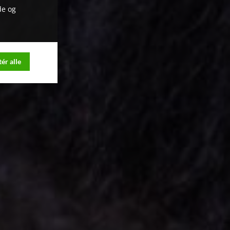
de og
ér alle