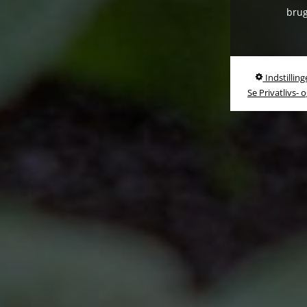
brug
Indstilling
Se Privatlivs- 