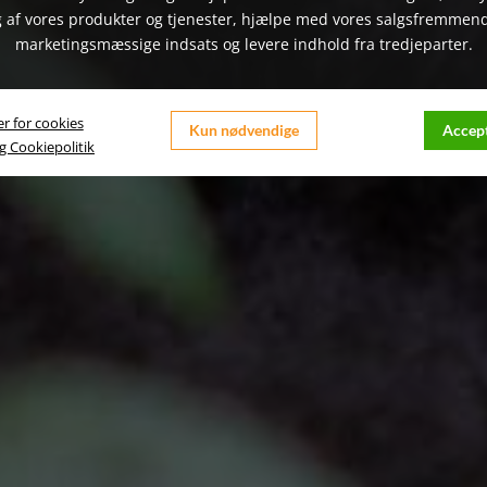
 af vores produkter og tjenester, hjælpe med vores salgsfremmen
marketingsmæssige indsats og levere indhold fra tredjeparter.
er for cookies
Kun nødvendige
Accept
og Cookiepolitik