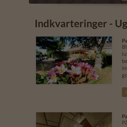
Indkvarteringer - 
Pa
Bl
lu
be
in
go
Pa
På