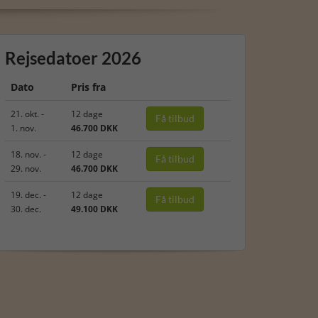
Rejsedatoer 2026
Dato
Pris fra
21. okt. -
12 dage
Få tilbud
1. nov.
46.700 DKK
18. nov. -
12 dage
Få tilbud
29. nov.
46.700 DKK
19. dec. -
12 dage
Få tilbud
30. dec.
49.100 DKK