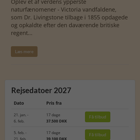
Oplev et af verdens ypperste
naturfænomener - Victoria vandfaldene,
som Dr. Livingstone tilbage i 1855 opdagede
og opkaldte efter den daværende britiske
regent...
Læs mere
Rejsedatoer 2027
Dato
Pris fra
21. jan. -
17 dage
Få tilbud
6. feb.
37.500 DKK
5. feb. -
17 dage
Få tilbud
21. feb.
39.100 DKK