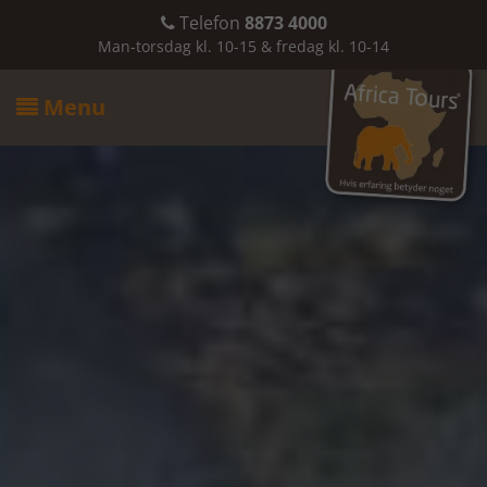
Telefon
8873 4000

Man-torsdag kl. 10-15 & fredag kl. 10-14
Menu
