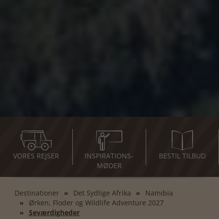
VORES REJSER
INSPIRATIONS-
BESTIL TILBUD
MØDER
Destinationer
Det Sydlige Afrika
Namibia
Ørken, Floder og Wildlife Adventure 2027
Seværdigheder