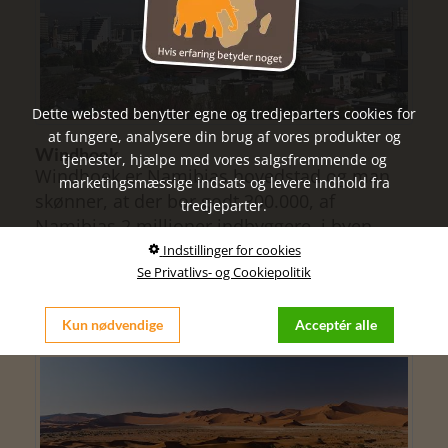
Dette websted benytter egne og tredjeparters cookies for
at fungere, analysere din brug af vores produkter og
Windhoek
tjenester, hjælpe med vores salgsfremmende og
Windhoek er Namibias hovedstad og man
marketingsmæssige indsats og levere indhold fra
skønner, at der bor godt 300.000, af
tredjeparter.
Namibias 2 millioner indbyggere, i byen...
Indstillinger for cookies
Se Privatlivs- og Cookiepolitik
Læs mere
Kun nødvendige
Acceptér alle