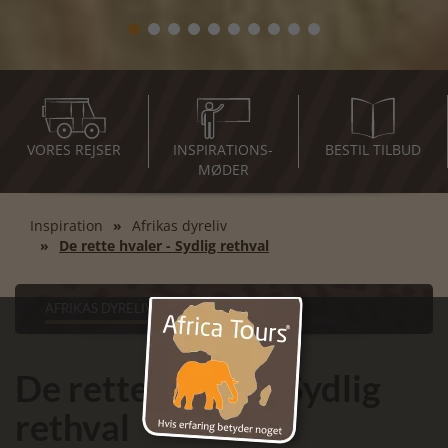
VORES REJSER
INSPIRATIONS-
BESTIL TILBUD
MØDER
Inspiration
Afrikas dyreliv
De rette hvaler - Sydlig rethval
AFRIKAS DYRELIV
De rette hvaler - Sydlig
rethval