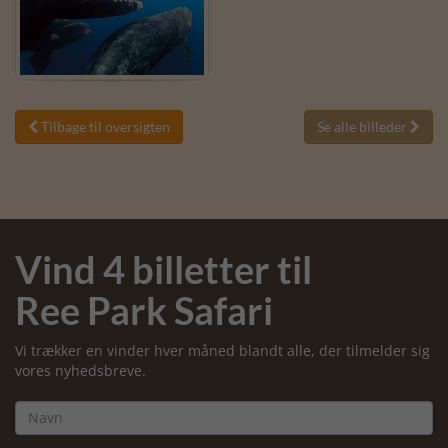
Tilbage til oversigten
Se alle billeder


Vind 4 billetter til
Ree Park Safari
Vi trækker en vinder hver måned blandt alle, der tilmelder sig
vores nyhedsbreve.