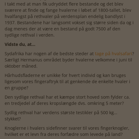
I takt med at man fik udryddet flere bestande og det blev
sværere at finde og fange hvalerne i løbet af 1800-tallet, blev
hvalfangst på rethvaler på verdensplan endelig bandlyst i
1937. Bestandene har langsomt vokset sig større siden da og i
dag menes der at være en bestand på godt 7500 af den
sydlige rethval i verden.
Vidste du, at…
Sydafrika har nogen af de bedste steder at
tage på hvalsafari
?
Særligt Hermanus området byder hvalerne velkomne i juni til
oktober måned.
Hårhudsfladerne er unikke for hvert individ og kan bruges
ligesom vores fingeraftryk til at genkende de enkelte hvaler i
en gruppe?
Den sydlige rethval har et kæmpe stort hoved som fylder ca.
en tredjedel af deres kropslængde dvs. omkring 5 meter?
Sydlig rethval har verdens største testikler på 500 kg…
stykket?
Knoglerne i hvalers sidefinner svarer til vores fingerknogler,
hvilket er et levn fra deres forfædre som levede på land?