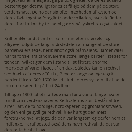
meget taknemmelige at gå på udkig efter, da deres adfærd
bestemt gør det muligt for os at få øje på dem på de store
verdenshave. De holder sig ofte i nærheden af kysten og
deres fødesøgning foregår i vandoverfladen, hvor de finder
deres foretrukne bytte, nemlig de små lyskrebs, også kaldet
krill.
Krill er ikke andet end et par centimeter i størrelse og
alligevel udgør de langt størstedelen af mange af de store
bardehvalers føde, heriblandt også blåhvalens. Bardehvaler
har til forskel fra tandhvalerne store, lange barder i stedet for
tænder, hvilket gør dem i stand til at filtrere enorme
mængder af vand i løbet af en dag. Således kan en rethval
ved hjælp af deres 400 stk., 2 meter lange og mørkegrå
barder filtrere 600-1600 kg krill ind i deres system til at holde
motoren kørende på blot 24 timer.
Tilbage i 1300-tallet startede man for alvor at fange hvaler
rundt om i verdenshavene. Rethvalerne, som består af tre
arter i alt, de to nordlige, nordkaperen og grønlandshvalen,
og den enlige sydlige rethval, blev hurtigt den mest
foretrukne hval at jage, da den var langsom og derfor nem at
indfange. Heraf opstod også dens navn rethval, da det var
den rette hval at jage.