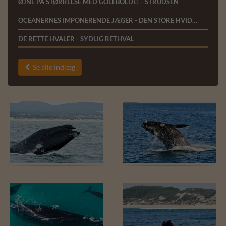
ØJNE PÅ STØRRELSE MED GOLFBOLDE! - STRUDSEN
OCEANERNES IMPONERENDE JÆGER - DEN STORE HVIDE HAJ
DE RETTE HVALER - SYDLIG RETHVAL
Se alle indlæg
