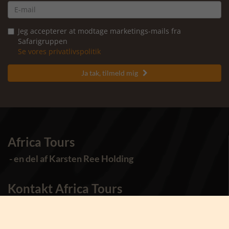
Jeg accepterer at modtage marketings-mails fra
Safarigruppen
Se vores privatlivspolitik
Ja tak, tilmeld mig

Africa Tours
- en del af Karsten Ree Holding
Kontakt Africa Tours
Tlf.
8873 4000