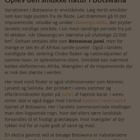
Variationen i Botswana er enestående. Læg dertil områder
som kan tage pusten fra de fleste. Lad drømmen gå til det
imponerende, smukke og unikke
Okavango-delta
, der pryder
landets nordlige område. I sin mest vandrige periode fra juli
til oktober, når Okavango en størrelse på ufattelige 22.000
2
km
. Deltaet omtales ofte som
Botswanas juvel
, men for
mange er det én af Afrikas sande juveler. Også i landets
nordligste del, omkring Chobe floden og nationalparken af
samme navn, er oplevelserne store. Området kan nærmest
kaldes elefanternes Afrika. Mængden af de imponerende dyr
er nok den største i verden.
Her mod nord finder vi også vildtreservater som Moremi,
Lynanti og Selinda, der primært i vores sommer og
efterårsmåneder byder på
safari
af højeste karat. I vores
vinter skal vi også kigge mod Central
Kalahari-reservatet
i
hjertet af Botswana. Her i landets sommerperiode modtager
man den livgivende regn, hvor det ellers tørre landskab
forvandles til et frodigt græstæppe, hvor mængder af dyr
rykker ind for at nyde godt af vand og mad.
En ekstra gevinst ved at besøge Botswana er nabolandene