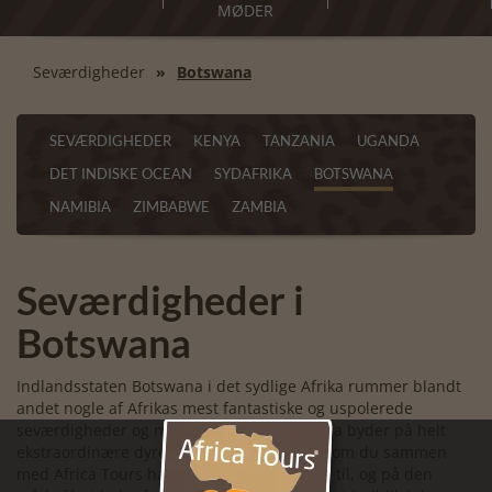
MØDER
Seværdigheder
Botswana
SEVÆRDIGHEDER
KENYA
TANZANIA
UGANDA
DET INDISKE OCEAN
SYDAFRIKA
BOTSWANA
NAMIBIA
ZIMBABWE
ZAMBIA
Seværdigheder i
Botswana
Indlandsstaten Botswana i det sydlige Afrika rummer blandt
andet nogle af Afrikas mest fantastiske og uspolerede
seværdigheder og nationalparker. Botswana byder på helt
ekstraordinære dyre- og naturoplevelser, som du sammen
med Africa Tours har mulighed for at rejse til, og på den