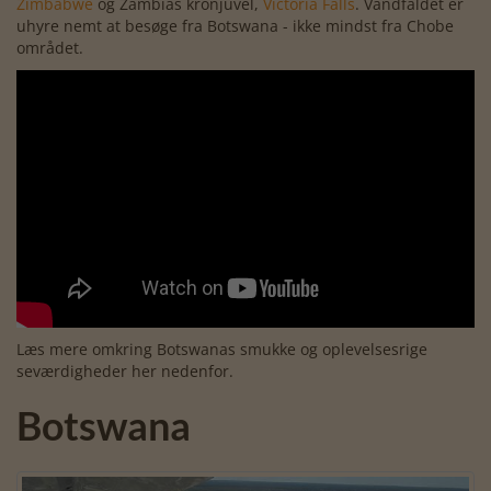
Zimbabwe
og Zambias kronjuvel,
Victoria Falls
. Vandfaldet er
uhyre nemt at besøge fra Botswana - ikke mindst fra Chobe
området.
Læs mere omkring Botswanas smukke og oplevelsesrige
seværdigheder her nedenfor.
Botswana