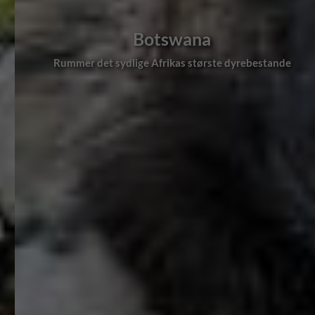
Botswana
Rummer det sydlige Afrikas største dyrebestande