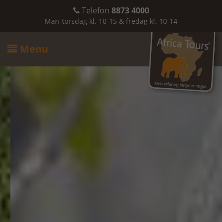
Telefon
8873 4000

Man-torsdag kl. 10-15 & fredag kl. 10-14
Menu
