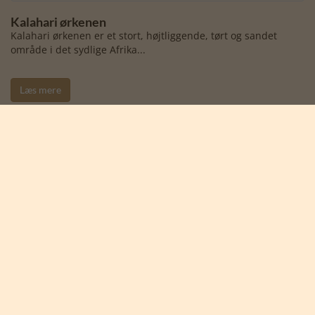
Kalahari ørkenen
Kalahari ørkenen er et stort, højtliggende, tørt og sandet
område i det sydlige Afrika...
Læs mere
Vind 4 billetter til
Ree Park Safari
Vi trækker en vinder hver måned blandt alle, der tilmelder sig
vores nyhedsbreve.