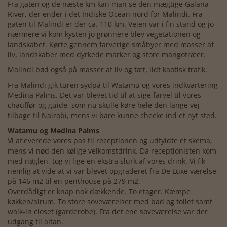
Fra gaten og de næste km kan man se den mægtige Galana
River, der ender i det Indiske Ocean nord for Malindi. Fra
gaten til Malindi er der ca. 110 km. Vejen var i fin stand og jo
nærmere vi kom kysten jo grønnere blev vegetationen og
landskabet. Kørte gennem farverige småbyer med masser af
liv, landskaber med dyrkede marker og store mangotræer.
Malindi bød også på masser af liv og tæt, lidt kaotisk trafik.
Fra Malindi gik turen sydpå til Watamu og vores indkvartering
Medina Palms. Det var blevet tid til at sige farvel til vores
chauffør og guide, som nu skulle køre hele den lange vej
tilbage til Nairobi, mens vi bare kunne checke ind et nyt sted.
Watamu og Medina Palms
Vi afleverede vores pas til receptionen og udfyldte et skema,
mens vi nød den kølige velkomstdrink. Da receptionisten kom
med nøglen, tog vi lige en ekstra slurk af vores drink. Vi fik
nemlig at vide at vi var blevet opgraderet fra De Luxe værelse
på 146 m2 til en penthouse på 279 m2.
Overdådigt er knap nok dækkende. To etager. Kæmpe
køkken/alrum. To store soveværelser med bad og toilet samt
walk-in closet (garderobe). Fra det ene soveværelse var der
udgang til altan.