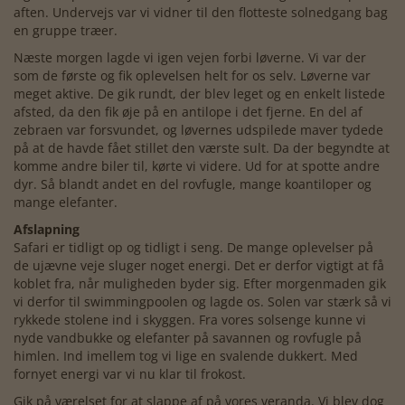
aften. Undervejs var vi vidner til den flotteste solnedgang bag
en gruppe træer.
Næste morgen lagde vi igen vejen forbi løverne. Vi var der
som de første og fik oplevelsen helt for os selv. Løverne var
meget aktive. De gik rundt, der blev leget og en enkelt listede
afsted, da den fik øje på en antilope i det fjerne. En del af
zebraen var forsvundet, og løvernes udspilede maver tydede
på at de havde fået stillet den værste sult. Da der begyndte at
komme andre biler til, kørte vi videre. Ud for at spotte andre
dyr. Så blandt andet en del rovfugle, mange koantiloper og
mange elefanter.
Afslapning
Safari er tidligt op og tidligt i seng. De mange oplevelser på
de ujævne veje sluger noget energi. Det er derfor vigtigt at få
koblet fra, når muligheden byder sig. Efter morgenmaden gik
vi derfor til swimmingpoolen og lagde os. Solen var stærk så vi
rykkede stolene ind i skyggen. Fra vores solsenge kunne vi
nyde vandbukke og elefanter på savannen og rovfugle på
himlen. Ind imellem tog vi lige en svalende dukkert. Med
fornyet energi var vi nu klar til frokost.
Gik på værelset for at slappe af på vores veranda. Vi blev dog