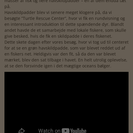
masser af fisk og flere havskildpadder – én af dem endda tæt
på.
Havskildpadder blev vi senere meget klogere på, da vi
besøgte ”Turtle Rescue Center”, hvor vi fik en rundvisning og
en interessant introduktion til dette spændende dyr. Blandt
andet havde de et samarbejde med lokale fiskere, som skulle
give besked, hvis de fik en skildpadde i deres fiskenet.
Dette skete dagen efter vores besøg, hvor vi tog ud til centeret
for at se en grøn havskildpadde, som var blevet reddet ud af
en fiskers net. Heldigvis var den fit, så da den var blevet
mærket, blev den sat tilbage i havet. En helt utrolig oplevelse,
at se den forsvinde igen i det mægtige oceans bølger.