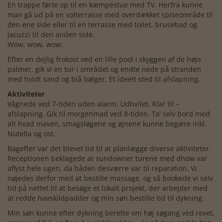
En trappe førte op til en kæmpestue med TV. Herfra kunne
man gå ud på en solterrasse med overdækket spiseområde til
den ene side eller til en terrasse med toilet, brusebad og
jacuzzi til den anden side.
Wow, wow, wow.
Efter en dejlig frokost ved en lille pool i skyggen af de høje
palmer, gik vi en tur i området og endte nede på stranden
med hvidt sand og blå bølger. Et ideelt sted til afslapning.
Aktiviteter
Vågnede ved 7-tiden uden alarm. Udhvilet. Klar til –
afslapning. Gik til morgenmad ved 8-tiden. Ta’ selv bord med
alt hvad maven, smagsløgene og øjnene kunne begære inkl.
Nutella og ost.
Bagefter var det blevet tid til at planlægge diverse aktiviteter.
Receptionen beklagede at sundowner turene med dhow var
aflyst hele ugen, da båden desværre var til reparation. Vi
nøjedes derfor med at bestille massage, og så bookede vi selv
tid på nettet til at besøge et lokalt projekt, der arbejder med
at redde havskildpadder og min søn bestilte tid til dykning.
Min søn kunne efter dykning berette om høj søgang ved revet,