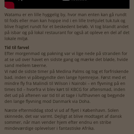
Watamu er en lille hyggelig by, hvor man enten kan gå rundt
til fods eller man kan hoppe ind i en lille trehjulet tuk.tuk og
blive fragtet rundt for et beskedent beløb. Vi tog blandt andet
på isbar og på lokal restaurant for også at opleve en del af det
lokale miljø.
Tid til farvel
Efter morgenmad og pakning var vi lige nede på stranden for
at se ud over havet en sidste gang og mærke det bløde, hvide
sand mellem tæerne.
Vi nød de sidste timer på Medina Palms og tog et forfriskende
bad, inden vi påbegyndte den lange hjemrejse. Først med et
mindre fly fra Malindi til Wilson i Nairobi – en flyvning på en
times tid – hvorfra vi blev kørt til KBCG for aftensmad, inden
det ud på aftenen var tid til at tage i lufthavnen og begynde
den lange flyvning mod Danmark via Doha.
Næste eftermiddag stod vi ud af flyet i København. Solen
skinnede, det var varmt. Dejligt at blive modtaget af dansk
sommer, når man vender hjem efter endnu en stribe
mindeværdige oplevelser i fantastiske Afrika.