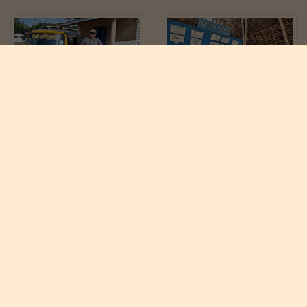
Tilbage til oversigten
Se alle billeder

