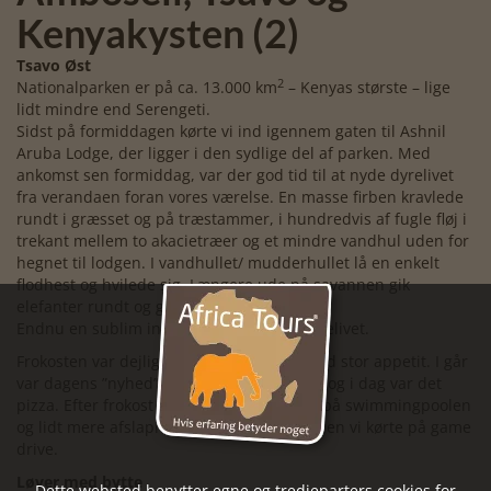
Kenyakysten (2)
Tsavo Øst
2
Nationalparken er på ca. 13.000 km
– Kenyas største – lige
lidt mindre end Serengeti.
Sidst på formiddagen kørte vi ind igennem gaten til Ashnil
Aruba Lodge, der ligger i den sydlige del af parken. Med
ankomst sen formiddag, var der god tid til at nyde dyrelivet
fra verandaen foran vores værelse. En masse firben kravlede
rundt i græsset og på træstammer, i hundredvis af fugle fløj i
trekant mellem to akacietræer og et mindre vandhul uden for
hegnet til lodgen. I vandhullet/ mudderhullet lå en enkelt
flodhest og hvilede sig. Længere ude på savannen gik
elefanter rundt og græssede.
Endnu en sublim indkvartering tæt på dyrelivet.
Frokosten var dejlig og vi ”angreb” den med stor appetit. I går
var dagens ”nyhed” hjemmelavet vaniljeis og i dag var det
pizza. Efter frokost kunne vi lige nå et kig på swimmingpoolen
og lidt mere afslapning på verandaen, inden vi kørte på game
drive.
Løver med bytte
Dette websted benytter egne og tredjeparters cookies for