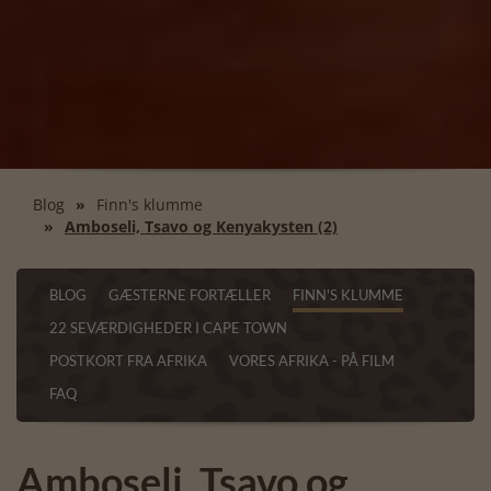
Blog
Finn's klumme
Amboseli, Tsavo og Kenyakysten (2)
BLOG
GÆSTERNE FORTÆLLER
FINN'S KLUMME
22 SEVÆRDIGHEDER I CAPE TOWN
POSTKORT FRA AFRIKA
VORES AFRIKA - PÅ FILM
FAQ
Amboseli, Tsavo og