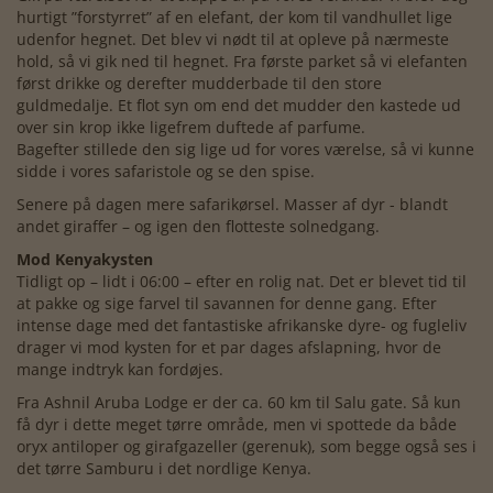
hurtigt ”forstyrret” af en elefant, der kom til vandhullet lige
udenfor hegnet. Det blev vi nødt til at opleve på nærmeste
hold, så vi gik ned til hegnet. Fra første parket så vi elefanten
først drikke og derefter mudderbade til den store
guldmedalje. Et flot syn om end det mudder den kastede ud
over sin krop ikke ligefrem duftede af parfume.
Bagefter stillede den sig lige ud for vores værelse, så vi kunne
sidde i vores safaristole og se den spise.
Senere på dagen mere safarikørsel. Masser af dyr - blandt
andet giraffer – og igen den flotteste solnedgang.
Mod Kenyakysten
Tidligt op – lidt i 06:00 – efter en rolig nat. Det er blevet tid til
at pakke og sige farvel til savannen for denne gang. Efter
intense dage med det fantastiske afrikanske dyre- og fugleliv
drager vi mod kysten for et par dages afslapning, hvor de
mange indtryk kan fordøjes.
Fra Ashnil Aruba Lodge er der ca. 60 km til Salu gate. Så kun
få dyr i dette meget tørre område, men vi spottede da både
oryx antiloper og girafgazeller (gerenuk), som begge også ses i
det tørre Samburu i det nordlige Kenya.