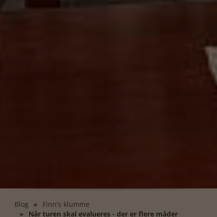
Blog
Finn's klumme
Når turen skal evalueres - der er flere måder