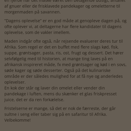
en fjerde har det måske været den betagende udsigt, antallet
af gnuer eller de frisklavede pandekager og omeletterne til
morgenmaden på savannen.
”Dagens oplevelse” er en god måde at genopleve dagen på, og
ofte oplever vi, at deltagerne har flere kandidater til dagens
oplevelse, som de vakler imellem.
Maden indgår ofte også, når rejsende evaluerer deres tur til
Afrika. Som regel er det en buffet med flere slags kød, fisk,
suppe, grøntsager, pasta, ris, ost, frugt og dessert. Det hører
selvfølgelig med til historien, at mange ting laves på en
afrikansk inspireret måde, fx med grøntsager og kød i en sovs,
søde kager og søde desserter. Også på det kulinariske
område er der således mulighed for at få nye og anderledes
oplevelser.
En kok der står og laver din omelet eller vender din
pandekage i luften, mens du skænker et glas friskpresset
juice, det er da ren forkælelse.
Fristelserne er mange, så det er nok de færreste, der går
sultne i seng eller taber sig på en safaritur til Afrika.
Velbekomme!