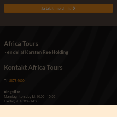
Ja tak, tilmeld mig

Africa Tours
- en del af Karsten Ree Holding
Kontakt Africa Tours
Tlf.
8873 4000
Ring til os
Mandag - torsdag kl. 10:00 - 15:00
Fredag kl. 10:00 - 14:00
Africa Tours