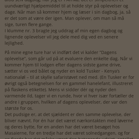
uundværligt hjælpemiddel til at holde styr på oplevelser og
dage. Når man så kommer hjem og læser i sin dagbog, ja, så
er det som at være der igen. Man oplever, om man så må
sige, turen flere gange.
I klumme nr. 3 bragte jeg uddrag af min egen dagbog og
lignende oplevelser vil jeg dele med dig ved en senere
lejlighed.
På mine egne ture har vi indført det vi kalder ”Dagens
oplevelse”, som går ud på at evaluere den enkelte dag. Når vi
kommer hjem til lodgen efter dagens sidste game drive,
sætter vi os ved bålet og nyder en kold Tusker - Kenya’s
nationaløl – til at skylle safaristøvet ned med. (En Tusker er for
øvrigt også betegnelsen for en gammel hanelefant, illustreret
på flaskens etikette). Mens vi sidder dér og nyder den
varmende ild, tager vi en runde, hvor vi hver især fortæller de
andre i gruppen, hvilken af dagens oplevelser, der var den
største for os.
Det pudsige er, at det sjældent er den samme oplevelse, der
bliver nævnt. For én har det været nærkontakten med løverne
og deres bytte, for en anden har det været besøget hos
Masaierne, for en tredje har det været solnedgangen, og for