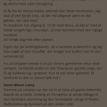
kg ekstra med uden beregning.
Et fly fra Air Kenya holder allerede klar foran terminalen. Jeg
skal af ved fjerde stop, så der må alligevel være en del
gæster, der skal med.
To maskiner har afgang kl. 10:30 mod Mara, så det er med at
holde tungen lige i munden, så man kommer med den rigtige
maskine.
Alt forløb dog helt efter planen.
Ingen dyr på landingsbanen, så vi landede problemfrit og jeg
blev mødt af min chauffør, der bragte min kuffert hen til den
ventende bil.
Fra airstrippen lavede vi et par timers gamedrive retur mod
campen. Så blandt andet en lille Thompson gazelle unge, der
lå og trykkede sig i græsset. Kun et par timer gammel. Et
farefuldt liv den er blevet født ind i.
Karen Blixen Camp
Fremme på campen var det tid til at hilse på gamle bekendte
blandt de ansatte. Virkelig en fornøjelse at vende tilbage til
den familiære stemning og den formidable udsigt til floden,
flodhestene og dyrelivet på den anden side.