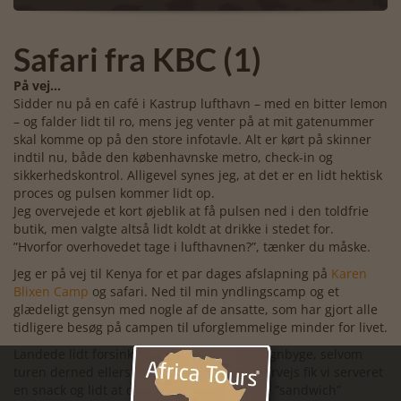
Safari fra KBC (1)
På vej…
Sidder nu på en café i Kastrup lufthavn – med en bitter lemon
– og falder lidt til ro, mens jeg venter på at mit gatenummer
skal komme op på den store infotavle. Alt er kørt på skinner
indtil nu, både den københavnske metro, check-in og
sikkerhedskontrol. Alligevel synes jeg, at det er en lidt hektisk
proces og pulsen kommer lidt op.
Jeg overvejede et kort øjeblik at få pulsen ned i den toldfrie
butik, men valgte altså lidt koldt at drikke i stedet for.
”Hvorfor overhovedet tage i lufthavnen?”, tænker du måske.
Jeg er på vej til Kenya for et par dages afslapning på
Karen
Blixen Camp
og safari. Ned til min yndlingscamp og et
glædeligt gensyn med nogle af de ansatte, som har gjort alle
tidligere besøg på campen til uforglemmelige minder for livet.
Landede lidt forsinket i Paris i en kraftig regnbyge, selvom
turen derned ellers foregik i fint vejr. Undervejs fik vi serveret
en snack og lidt at drikke. Jeg valgte en lille ”sandwich”