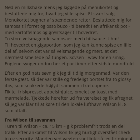
Nød en milkshake mens jeg kiggede på menukortet og
besluttede mig for, hvad jeg ville spise. Et svært valg.
Menukortet bugner af spændende retter. Besluttede mig for
samosa til forret og osso buco - tilberedt i en afrikansk pot -
med kartoffelmos og grøntsager til hovedret.
To store velsmagende samosaer med chilisauce. Uhm!
Til hovedret en gigaportion, som jeg kun kunne spise en lille
del af, selvom det var så velsmagende og mørt, at det
nærmest smeltede på tungen. Sovsen - wow for en smag.
Englene synger endnu her et par timer efter sidste mundfuld.
Efter en god nats søvn gik jeg til tidlig morgenmad. Var den
første gæst, så der var stille og fredeligt bortset fra to glossy
ibis, som snakkede højlydt sammen i trætoppene.
Fik te, friskpresset appelsinjuice, omelet og toast med
marmelade. Tjekkede herefter ud fra værelset og fik afregnet,
så jeg var klar til at køre til den lokale lufthavn Wilson kl. 8
som aftalt.
Fra Wilson til savannen
Turen til Wilson – ca. 15 km – gik problemfrit trods en del
trafik. Efter ankomst til Wilson fik jeg hurtigt overstået check-
in og security. Manden ved vægten var flink, så jeg fik mine 4