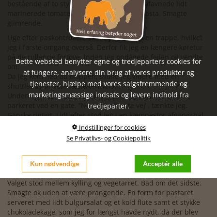
bestående af to stykker bondebrød, der omfavnede lidt
marinerede tomater og noget sort oliven pasta. Smagte
glimrende.
Lige efter paskontrollen, skulle jeg ned ad en trappe, hvilket
jeg i første omgang overså. Derfor fik jeg en længere køretur
på de rullende fortove, inden jeg opdagede fejlen og vendte
Dette websted benytter egne og tredjeparters cookies for
om.
at fungere, analysere din brug af vores produkter og
Da jeg kom ned ad trappen, skulle jeg videre med en
tjenester, hjælpe med vores salgsfremmende og
shuttlebus til den næste terminal.
marketingsmæssige indsats og levere indhold fra
Undervejs passerede vi et Kenya Airways fly, der stod
parkeret ved en gate. ”Nu er vi på rette vej”, tænkte jeg.
tredjeparter.
Ganske rigtigt. Lidt efter stod jeg i en kæmpestor afgangshal
og kiggede ned på flyet.
Indstillinger for cookies
Se Privatlivs- og Cookiepolitik
Kan se flyet fra min plads i afgangshallen. Solen skinner igen
udenfor, selvom et tungt skydække hænger ude i horisonten.
Der er lige ankommet en cateringvogn, så jeg håber at det er
Kun nødvendige
Acceptér alle
god fly mad, de serverer undervejs.
Valget stod mellem kylling og vegetarret. Bad om det sidste.
Smagte ok uden at være prangende. En form for pastaret
serveret med lidt bulgursalat og et kold flute samt et stykke
chokoladekage, som jeg for længst havde nydt, da der blev