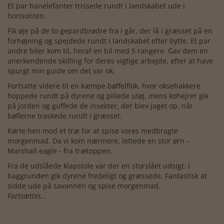
Et par hanelefanter trissede rundt i landskabet ude i
horisonten.
Fik øje på de to gepardbrødre fra i går, der lå i græsset på en
forhøjning og spejdede rundt i landskabet efter bytte. Et par
andre biler kom til, heraf en bil med 5 rangere. Gav dem en
anerkendende skilling for deres vigtige arbejde, efter at have
spurgt min guide om det var ok.
Fortsatte videre til en kæmpe bøffelflok, hvor oksehakkere
hoppede rundt på dyrene og pillede utøj, mens kohejrer gik
på jorden og guffede de insekter, der blev jaget op, når
bøflerne traskede rundt i græsset.
Kørte hen mod et træ for at spise vores medbragte
morgenmad. Da vi kom nærmere, lettede en stor ørn -
Marshall eagle - fra trætoppen.
Fra de udslåede klapstole var der en storslået udsigt. I
baggrunden gik dyrene fredeligt og græssede. Fantastisk at
sidde ude på savannen og spise morgenmad.
Fortsættes…