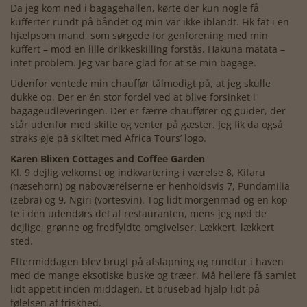
Da jeg kom ned i bagagehallen, kørte der kun nogle få
kufferter rundt på båndet og min var ikke iblandt. Fik fat i en
hjælpsom mand, som sørgede for genforening med min
kuffert – mod en lille drikkeskilling forstås. Hakuna matata –
intet problem. Jeg var bare glad for at se min bagage.
Udenfor ventede min chauffør tålmodigt på, at jeg skulle
dukke op. Der er én stor fordel ved at blive forsinket i
bagageudleveringen. Der er færre chauffører og guider, der
står udenfor med skilte og venter på gæster. Jeg fik da også
straks øje på skiltet med Africa Tours’ logo.
Karen Blixen Cottages and Coffee Garden
Kl. 9 dejlig velkomst og indkvartering i værelse 8, Kifaru
(næsehorn) og naboværelserne er henholdsvis 7, Pundamilia
(zebra) og 9, Ngiri (vortesvin). Tog lidt morgenmad og en kop
te i den udendørs del af restauranten, mens jeg nød de
dejlige, grønne og fredfyldte omgivelser. Lækkert, lækkert
sted.
Eftermiddagen blev brugt på afslapning og rundtur i haven
med de mange eksotiske buske og træer. Må hellere få samlet
lidt appetit inden middagen. Et brusebad hjalp lidt på
følelsen af friskhed.