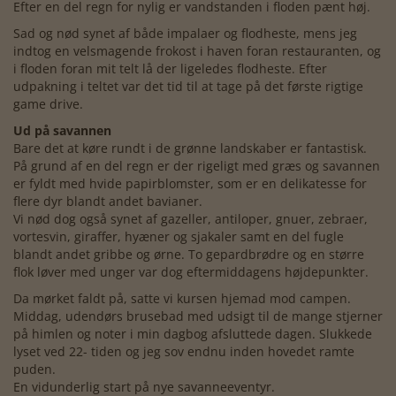
Efter en del regn for nylig er vandstanden i floden pænt høj.
Sad og nød synet af både impalaer og flodheste, mens jeg
indtog en velsmagende frokost i haven foran restauranten, og
i floden foran mit telt lå der ligeledes flodheste. Efter
udpakning i teltet var det tid til at tage på det første rigtige
game drive.
Ud på savannen
Bare det at køre rundt i de grønne landskaber er fantastisk.
På grund af en del regn er der rigeligt med græs og savannen
er fyldt med hvide papirblomster, som er en delikatesse for
flere dyr blandt andet bavianer.
Vi nød dog også synet af gazeller, antiloper, gnuer, zebraer,
vortesvin, giraffer, hyæner og sjakaler samt en del fugle
blandt andet gribbe og ørne. To gepardbrødre og en større
flok løver med unger var dog eftermiddagens højdepunkter.
Da mørket faldt på, satte vi kursen hjemad mod campen.
Middag, udendørs brusebad med udsigt til de mange stjerner
på himlen og noter i min dagbog afsluttede dagen. Slukkede
lyset ved 22- tiden og jeg sov endnu inden hovedet ramte
puden.
En vidunderlig start på nye savanneeventyr.