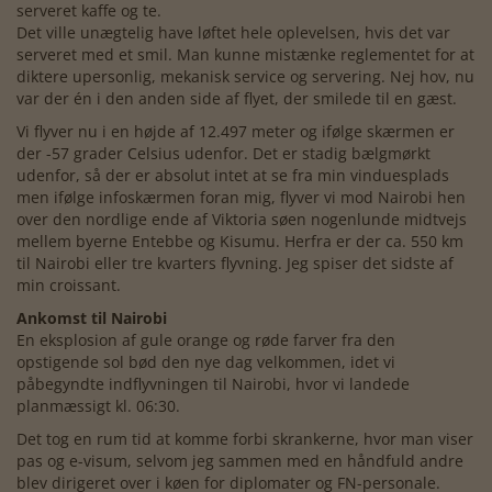
serveret kaffe og te.
Det ville unægtelig have løftet hele oplevelsen, hvis det var
serveret med et smil. Man kunne mistænke reglementet for at
diktere upersonlig, mekanisk service og servering. Nej hov, nu
var der én i den anden side af flyet, der smilede til en gæst.
Vi flyver nu i en højde af 12.497 meter og ifølge skærmen er
der -57 grader Celsius udenfor. Det er stadig bælgmørkt
udenfor, så der er absolut intet at se fra min vinduesplads
men ifølge infoskærmen foran mig, flyver vi mod Nairobi hen
over den nordlige ende af Viktoria søen nogenlunde midtvejs
mellem byerne Entebbe og Kisumu. Herfra er der ca. 550 km
til Nairobi eller tre kvarters flyvning. Jeg spiser det sidste af
min croissant.
Ankomst til Nairobi
En eksplosion af gule orange og røde farver fra den
opstigende sol bød den nye dag velkommen, idet vi
påbegyndte indflyvningen til Nairobi, hvor vi landede
planmæssigt kl. 06:30.
Det tog en rum tid at komme forbi skrankerne, hvor man viser
pas og e-visum, selvom jeg sammen med en håndfuld andre
blev dirigeret over i køen for diplomater og FN-personale.