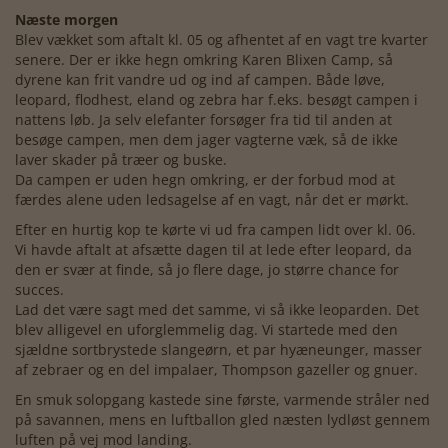
Næste morgen
Blev vækket som aftalt kl. 05 og afhentet af en vagt tre kvarter
senere. Der er ikke hegn omkring Karen Blixen Camp, så
dyrene kan frit vandre ud og ind af campen. Både løve,
leopard, flodhest, eland og zebra har f.eks. besøgt campen i
nattens løb. Ja selv elefanter forsøger fra tid til anden at
besøge campen, men dem jager vagterne væk, så de ikke
laver skader på træer og buske.
Da campen er uden hegn omkring, er der forbud mod at
færdes alene uden ledsagelse af en vagt, når det er mørkt.
Efter en hurtig kop te kørte vi ud fra campen lidt over kl. 06.
Vi havde aftalt at afsætte dagen til at lede efter leopard, da
den er svær at finde, så jo flere dage, jo større chance for
succes.
Lad det være sagt med det samme, vi så ikke leoparden. Det
blev alligevel en uforglemmelig dag. Vi startede med den
sjældne sortbrystede slangeørn, et par hyæneunger, masser
af zebraer og en del impalaer, Thompson gazeller og gnuer.
En smuk solopgang kastede sine første, varmende stråler ned
på savannen, mens en luftballon gled næsten lydløst gennem
luften på vej mod landing.