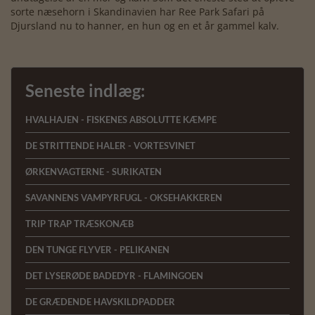
sorte næsehorn i Skandinavien har Ree Park Safari på
Djursland nu to hanner, en hun og en et år gammel kalv.
Seneste indlæg:
HVALHAJEN - FISKENES ABSOLUTTE KÆMPE
DE STRITTENDE HALER - VORTESVINET
ØRKENVAGTERNE - SURIKATEN
SAVANNENS VAMPYRFUGL - OKSEHAKKEREN
TRIP TRAP TRÆSKONÆB
DEN TUNGE FLYVER - PELIKANEN
DET LYSERØDE BADEDYR - FLAMINGOEN
DE GRÆDENDE HAVSKILDPADDER