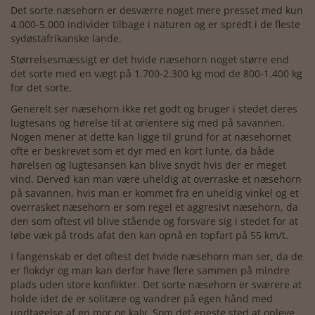
Det sorte næsehorn er desværre noget mere presset med kun
4.000-5.000 individer tilbage i naturen og er spredt i de fleste
sydøstafrikanske lande.
Størrelsesmæssigt er det hvide næsehorn noget større end
det sorte med en vægt på 1.700-2.300 kg mod de 800-1.400 kg
for det sorte.
Generelt ser næsehorn ikke ret godt og bruger i stedet deres
lugtesans og hørelse til at orientere sig med på savannen.
Nogen mener at dette kan ligge til grund for at næsehornet
ofte er beskrevet som et dyr med en kort lunte, da både
hørelsen og lugtesansen kan blive snydt hvis der er meget
vind. Derved kan man være uheldig at overraske et næsehorn
på savannen, hvis man er kommet fra en uheldig vinkel og et
overrasket næsehorn er som regel et aggresivt næsehorn, da
den som oftest vil blive stående og forsvare sig i stedet for at
løbe væk på trods afat den kan opnå en topfart på 55 km/t.
I fangenskab er det oftest det hvide næsehorn man ser, da de
er flokdyr og man kan derfor have flere sammen på mindre
plads uden store konflikter. Det sorte næsehorn er sværere at
holde idet de er solitære og vandrer på egen hånd med
undtagelse af en mor og kalv. Som det eneste sted at opleve