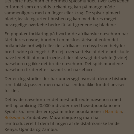
Det sorte næsehorn er derimod spidsmundet, hvor overlæben
er formet som en spids trekant og kan på mange måde
sammenlignes med en finger eller krog. De spiser pimært
blade, kviste og urter i bushen og kan med deres meget
bevægelige overlæbe bedre få fat i grenene og bladene.
En populær forklaring på hvorfor de afrikanske næsehorn har
fået deres navne, bunder i en misforståelse af enten det
hollandske ord wijd eller det afrikaans ord wyd som betyder
bred –wide på engelsk. En fejl-oversættelse af dette ord skulle
have ledet til at man troede at der blev sagt det white (hvide)
næsehorn og ikke det brede næsehorn. Det spidsmundede
næsehorn fik derefter navnet sort næsehorn.
Der er dog studier der har undersøgt hvorvidt denne historie
rent faktisk passer, men man har endnu ikke fundet beviser
for det.
Det hvide næsehorn er det mest udbredte næsehorn med
helt op omkring 20.000 individer med hovedpopulationen i
Sydafrika, men der er også mindre populationer i
Namibia
,
Botswana
, Zimbabwe, Mozambique og man har
reintroduceret til dem til nogen af de østafrikanske lande -
Kenya, Uganda og Zambia.