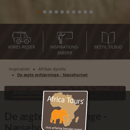
VORES REJSER
INSPIRATIONS-
BESTIL TILBUD
MØDER
Inspiration
Afrikas dyreliv
De ægte enhjørninge - Næsehornet
AFRIKAS DYRELIV
De ægte enhjørninge -
Næsehornet