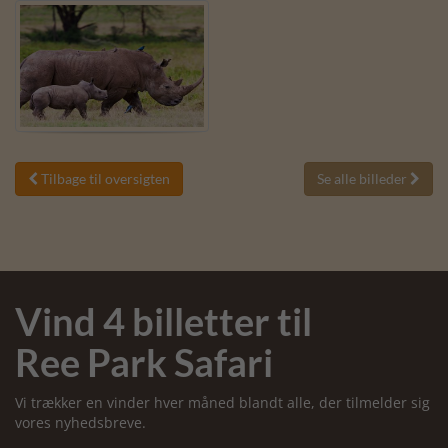
Tilbage til oversigten
Se alle billeder


Vind 4 billetter til
Ree Park Safari
Vi trækker en vinder hver måned blandt alle, der tilmelder sig
vores nyhedsbreve.