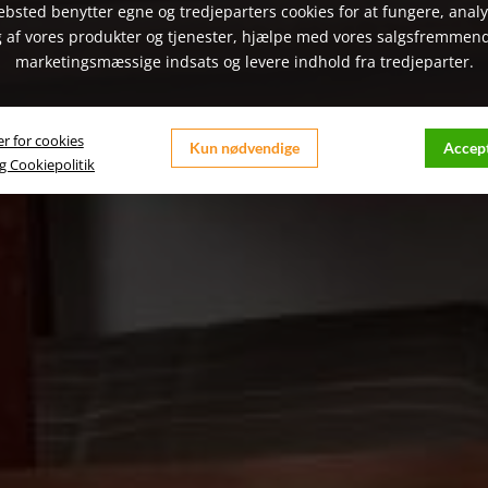
bsted benytter egne og tredjeparters cookies for at fungere, anal
 af vores produkter og tjenester, hjælpe med vores salgsfremmen
marketingsmæssige indsats og levere indhold fra tredjeparter.
er for cookies
Kun nødvendige
Accept
og Cookiepolitik