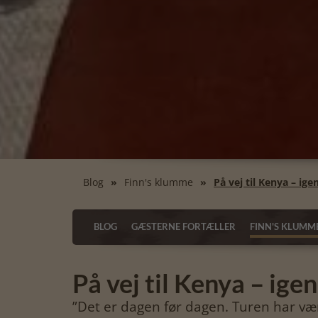
Blog
Finn's klumme
På vej til Kenya – igen
BLOG
GÆSTERNE FORTÆLLER
FINN'S KLUMM
På vej til Kenya – igen.
”Det er dagen før dagen. Turen har vær