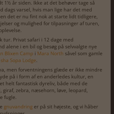
odt 1½ år siden. Ikke at det behøver tage så
ed dags varsel, hvis man lige har det med
n det er nu fint nok at starte lidt tidligere,
vejelser og mulighed for tilpasninger af turen,
oplevelse.
k tur. Privat safari i 12 dage med
 alene i en bil og besøg på selvvalgte nye
n Blixen Camp
i
Mara North
såvel som gamle
asha Sopa Lodge
.
enya, men forventningens glæde er ikke mindre
yde på i form af en anderledes kultur, en
 et helt fantastisk dyreliv, både med de
, giraf, zebra, næsehorn, løve, leopard,
e fugle.
re
gnuvandring
er på sit højeste, og vi håber
krydsninger.