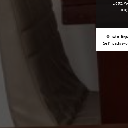
Dette we
brug
Indstilling
Se Privatlivs- 