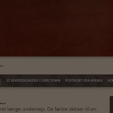
...
E
22 SEVÆRDIGHEDER I CAPE TOWN
POSTKORT FRA AFRIKA
VOR
..
et længe undervejs. De første skitser til en