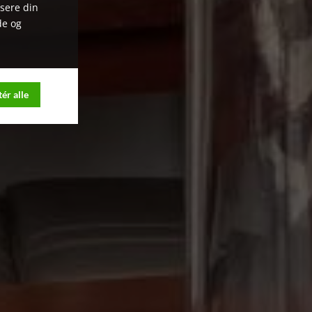
ysere din
de og
ér alle