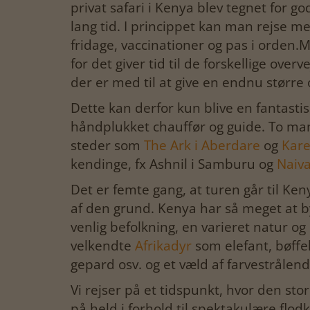
privat safari i Kenya blev tegnet for g
lang tid. I princippet kan man rejse m
fridage, vaccinationer og pas i orden.Me
for det giver tid til de forskellige over
der er med til at give en endnu større 
Dette kan derfor kun blive en fantastis
håndplukket chauffør og guide. To mand
steder som
The Ark i Aberdare
og
Kare
kendinge, fx Ashnil i Samburu og
Naiv
Det er femte gang, at turen går til K
af den grund. Kenya har så meget at b
venlig befolkning, en varieret natur og
velkendte
Afrikadyr
som elefant, bøffel
gepard osv. og et væld af farvestrålend
Vi rejser på et tidspunkt, hvor den sto
på held i forhold til spektakulære flod