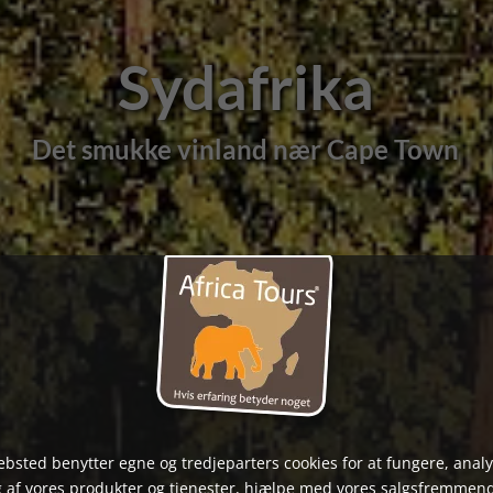
Sydafrika
erømte Panoramarute med Blyde River 
bsted benytter egne og tredjeparters cookies for at fungere, anal
 af vores produkter og tjenester, hjælpe med vores salgsfremmen