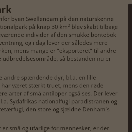
ark
denfor byen Swellendam på den naturskønne
2
ationalpark på knap 30 km
blev skabt tilbage
ageværende individer af den smukke bontebok
rventning, og i dag lever der således mere
rken, mens mange er ”eksporteret” til andre
ge udbredelsesområde, så bestanden nu er
andre spændende dyr, bl.a. en lille
s har været stærkt truet, mens den røde
e arter af små antiloper også ses. Der lever
l.a. Sydafrikas nationalfugl paradistranen og
retærfugl, den store og sjældne Denham´s
 er små og ufarlige for mennesker, er der