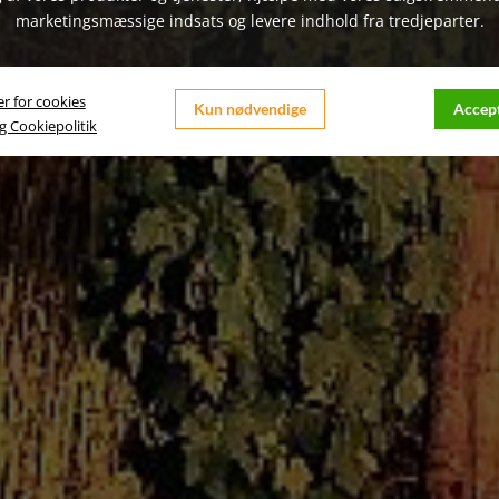
marketingsmæssige indsats og levere indhold fra tredjeparter.
er for cookies
Kun nødvendige
Accept
og Cookiepolitik