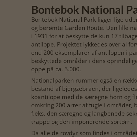
Bontebok National P
Bontebok National Park ligger lige u
og berømte Garden Route. Den lille n
i 1931 for at beskytte de kun 17 tilb
antilope. Projektet lykkedes over al fo
end 200 eksemplarer af antilopen i pa
beskyttede områder i dens oprindeli
oppe på ca. 3.000.
Nationalparken rummer også en række 
bestand af bjergzebraen, der ligelede
koantilope med de særegne horn og fler
omkring 200 arter af fugle i området, b
f.eks. den særegne og langbenede sek
trappe og den imponerende sortørn.
Da alle de rovdyr som findes i området