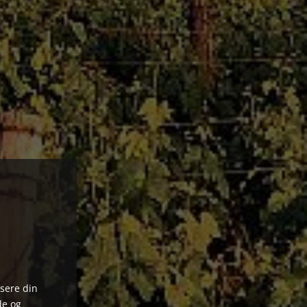
Canyon
ysere din
de og