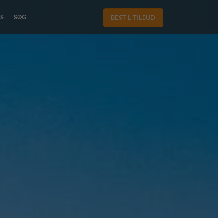
RS
SØG
BESTIL TILBUD