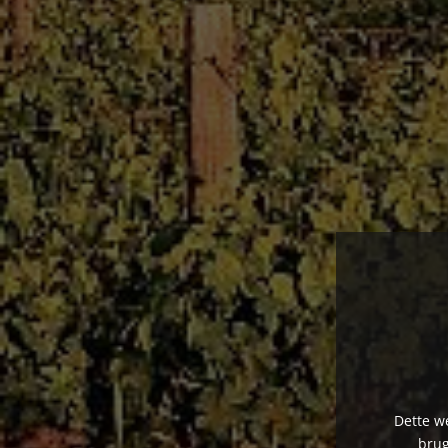
Den b
Dette we
brug