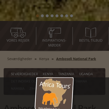
VORES REJSER
INSPIRATIONS-
BESTIL TILBUD
MØDER
Seværdigheder
Kenya
Amboseli National Park
SEVÆRDIGHEDER
KENYA
TANZANIA
UGANDA
DET INDISKE OCEAN
SYDAFRIKA
BOTSWANA
NAMIBIA
ZIMBABWE
ZAMBIA
Amboseli National Park