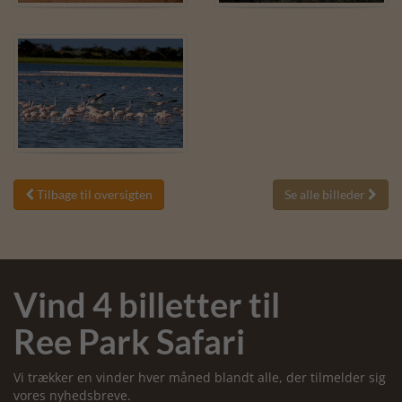
Tilbage til oversigten
Se alle billeder


Vind 4 billetter til
Ree Park Safari
Vi trækker en vinder hver måned blandt alle, der tilmelder sig
vores nyhedsbreve.