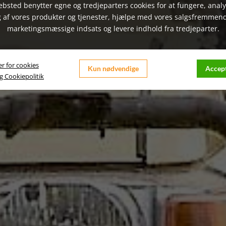
bsted benytter egne og tredjeparters cookies for at fungere, anal
 af vores produkter og tjenester, hjælpe med vores salgsfremmen
marketingsmæssige indsats og levere indhold fra tredjeparter.
er for cookies
Kun nødvendige
Accept
og Cookiepolitik