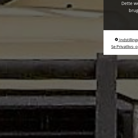
Dette we
brug
Indstilling
Se Privatlivs- 