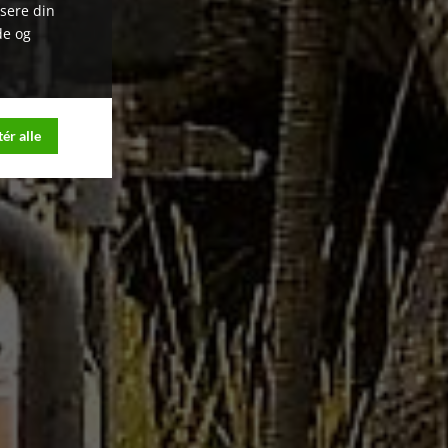
ysere din
de og
ér alle