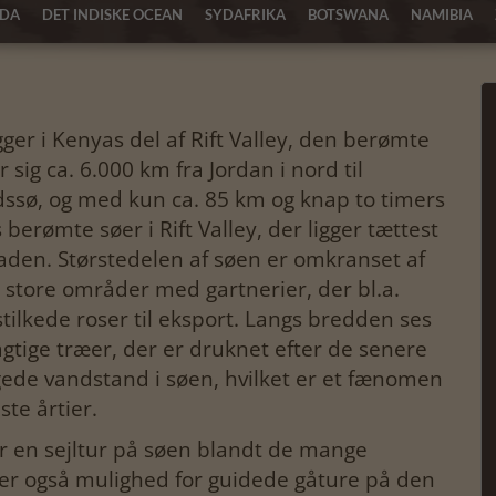
DA
DET INDISKE OCEAN
SYDAFRIKA
BOTSWANA
NAMIBIA
ger i Kenyas del af Rift Valley, den berømte
sig ca. 6.000 km fra Jordan i nord til
ssø, og med kun ca. 85 km og knap to timers
 berømte søer i Rift Valley, der ligger tættest
staden. Størstedelen af søen er omkranset af
 store områder med gartnerier, der bl.a.
ilkede roser til eksport. Langs bredden ses
gtige træer, der er druknet efter de senere
ede vandstand i søen, hvilket er et fænomen
te årtier.
er en sejltur på søen blandt de mange
r er også mulighed for guidede gåture på den