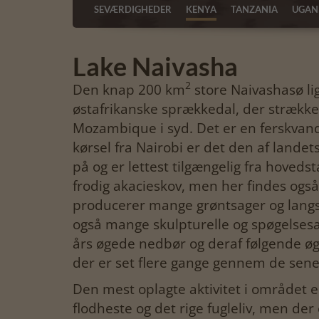
SEVÆRDIGHEDER
KENYA
TANZANIA
UGAN
Lake Naivasha
2
Den knap 200 km
store Naivashasø lig
østafrikanske sprækkedal, der strækker 
Mozambique i syd. Det er en ferskvand
kørsel fra Nairobi er det den af landets
på og er lettest tilgængelig fra hoved
frodig akacieskov, men her findes også
producerer mange grøntsager og langst
også mange skulpturelle og spøgelsesa
års øgede nedbør og deraf følgende øg
der er set flere gange gennem de senes
Den mest oplagte aktivitet i området 
flodheste og det rige fugleliv, men de