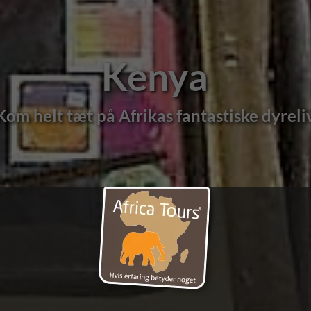
Kenya
ab og et stort udbud af rejser med dansk r