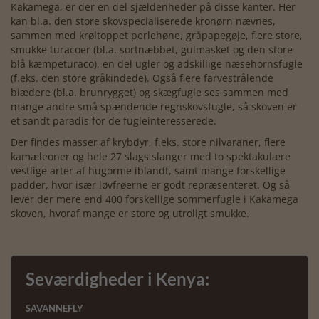
Kakamega, er der en del sjældenheder på disse kanter. Her
kan bl.a. den store skovspecialiserede kronørn nævnes,
sammen med krøltoppet perlehøne, gråpapegøje, flere store,
smukke turacoer (bl.a. sortnæbbet, gulmasket og den store
blå kæmpeturaco), en del ugler og adskillige næsehornsfugle
(f.eks. den store gråkindede). Også flere farvestrålende
biædere (bl.a. brunrygget) og skægfugle ses sammen med
mange andre små spændende regnskovsfugle, så skoven er
et sandt paradis for de fugleinteresserede.
Der findes masser af krybdyr, f.eks. store nilvaraner, flere
kamæleoner og hele 27 slags slanger med to spektakulære
vestlige arter af hugorme iblandt, samt mange forskellige
padder, hvor især løvfrøerne er godt repræsenteret. Og så
lever der mere end 400 forskellige sommerfugle i Kakamega
skoven, hvoraf mange er store og utroligt smukke.
Seværdigheder i Kenya:
SAVANNEFLY