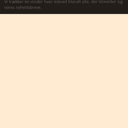
Vi trækker en vinder hver måned blandt alle, der tilmelder sig
vores nyhedsbreve.
Jeg accepterer at modtage marketings-mails fra
Safarigruppen
Se vores privatlivspolitik
Ja tak, tilmeld mig

Africa Tours
- en del af Karsten Ree Holding